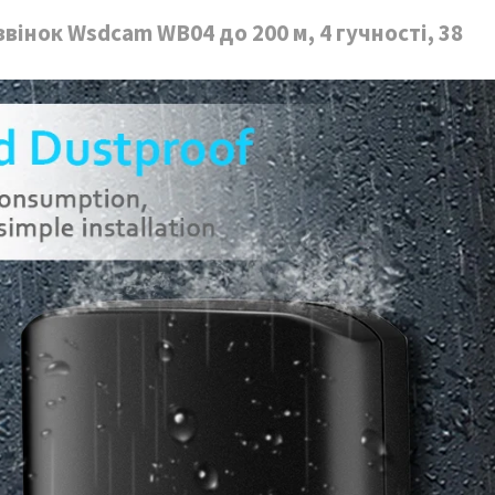
нок Wsdcam WB04 до 200 м, 4 гучності, 38