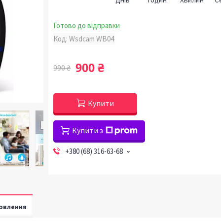
Готово до відправки
Код:
Wsdcam WB04
900 ₴
990 ₴
Купити
Купити з
+380 (68) 316-63-68
овлення