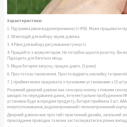
Характеристики:
1. Підтримка рівня водонепроникності IP65. Може працювати пі
2. 38 мелодій для вибору звуків дзвінка.
3. 4 Рівні для вибору регулювання гучності.
4. Працюйте з акумулятором. Не потрібно шукати розетку. Ви мо
Підходить для багатьох місць.
5. Міцна батарея запуску, працює довго. (3 роки)
6. Простота встановлення. Просто відірвіть наклейку та приклей
7. 1 приймач може працювати з пусковими установками з 15 штук,
Розумний дверний дзвінок має сенсорну кнопку з повним сенсо
швидкістю передавання даних, інтелектуальне пробудження MCU
установки буде всередині продукту, батареї приймача 3 шт. ААА
енергоспоживання, водонепроникний і пилонепроникний корпус 
Дверний дзвінок має простий і практичний дизайн, загальний зо
прокладання проводки та може застосовуватися в різних випад