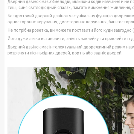
Дверний дзвінок має 38 мелодій, мільйони кодів навчання й не 
тиші, синя світлодіодний спалах, пам'ять вимкнення живлення, с
Бездротовий дверний дзвінок має унікальну функцію дворежимно
одностороннє керування, двостороннє керування, багатосторон
Не потрібна розетка, ви можете поставити його куди завгодно (
Його дуже легко встановити, зніміть наклейку та приклейте її 
Дверний дзвінок має інтелектуальний дворежимний режим навча
розрізняти пісні вхідних дверей, вортів або задніх дверей.