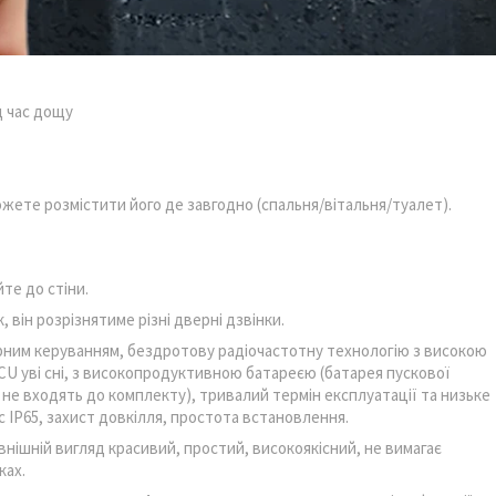
д час дощу
жете розмістити його де завгодно (спальня/вітальня/туалет).
те до стіни.
 він розрізнятиме різні дверні дзвінки.
рним керуванням, бездротову радіочастотну технологію з високою
 уві сні, з високопродуктивною батареєю (батарея пускової
 не входять до комплекту), тривалий термін експлуатації та низьке
IP65, захист довкілля, простота встановлення.
внішній вигляд красивий, простий, високоякісний, не вимагає
ках.