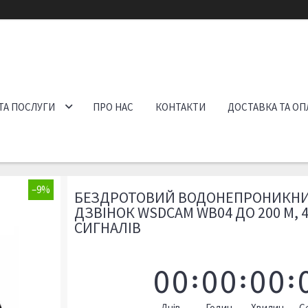
ТА ПОСЛУГИ
ПРО НАС
КОНТАКТИ
ДОСТАВКА ТА ОП
–9%
БЕЗДРОТОВИЙ ВОДОНЕПРОНИКН
ДЗВІНОК WSDCAM WB04 ДО 200 М, 4
СИГНАЛІВ
0
0
0
0
0
0
Днів
Годин
Хвилин
С