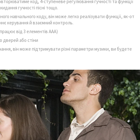
повторюватиме код, 4-ступеневе регулювання гучності та функції
кидання гучності пісні тощо.
го навчального коду, він може легко реалізувати функції, як-от
нє керування й взаємний контроль.
працює від 3 елементів ААА)
до дверей або стіни
ння, він може підтримувати різні параметри музики, ви будете