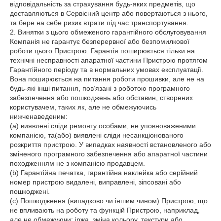
відповідальність за страхування будь-яких предметів, що 
доставляються в Сервісний центр або повертаються з нього, 
та бере на себе ризик втрати під час транспортування.

2. Винятки з цього обмеженого гарантійного обслуговування

Компанія не гарантує безперервної або безпомилкової 
роботи цього Пристрою. Гарантія поширюється тільки на 
технічні несправності апаратної частини Пристрою протягом 
Гарантійного періоду та в нормальних умовах експлуатації. 
Вона поширюється на питання роботи прошивки, але не на 
будь-які інші питання, пов’язані з роботою програмного 
забезпечення або пошкоджень або обставин, створених 
користувачем, таких як, але не обмежуючись 
нижченаведеним:

(а) виявлені сліди ремонту особами, не уповноваженими 
компанією, та(або) виявлені сліди несанкціонованого 
розкриття пристрою. У випадках наявності встановленого або 
зміненого програмного забезпечення або апаратної частини 
походженням не з компанією продавцем.

(b) Гарантійна печатка, гарантійна наклейка або серійний 
номер пристрою видалені, виправлені, зіпсовані або 
пошкоджені.

(c) Пошкодження (випадково чи іншим чином) Пристрою, що 
не впливають на роботу та функцій Пристрою, наприклад, 
але не обмежуючи: іржа, зміна кольору, текстури або 