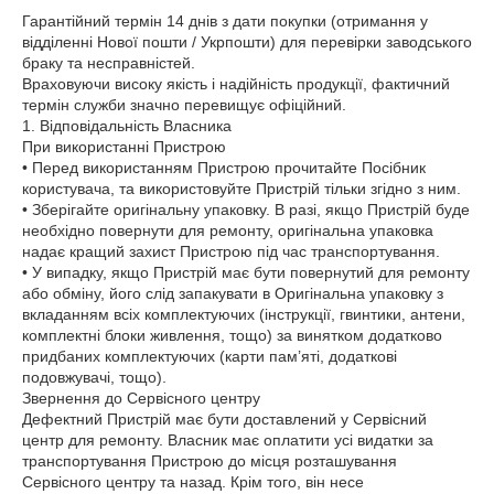
Гарантійний термін 14 днів з дати покупки (отримання у 
відділенні Нової пошти / Укрпошти) для перевірки заводського 
браку та несправністей.

Враховуючи високу якість і надійність продукції, фактичний 
термін служби значно перевищує офіційний.

1. Відповідальність Власника

При використанні Пристрою

• Перед використанням Пристрою прочитайте Посібник 
користувача, та використовуйте Пристрій тільки згідно з ним.

• Зберігайте оригінальну упаковку. В разі, якщо Пристрій буде 
необхідно повернути для ремонту, оригінальна упаковка 
надає кращий захист Пристрою під час транспортування.

• У випадку, якщо Пристрій має бути повернутий для ремонту 
або обміну, його слід запакувати в Оригінальна упаковку з 
вкладанням всіх комплектуючих (інструкції, гвинтики, антени, 
комплектні блоки живлення, тощо) за винятком додатково 
придбаних комплектуючих (карти пам’яті, додаткові 
подовжувачі, тощо).

Звернення до Сервісного центру

Дефектний Пристрій має бути доставлений у Сервісний 
центр для ремонту. Власник має оплатити усі видатки за 
транспортування Пристрою до місця розташування 
Сервісного центру та назад. Крім того, він несе 