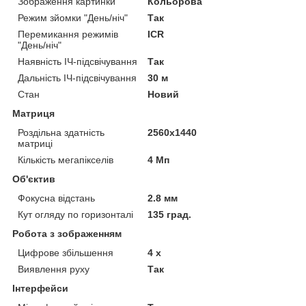
Зображення картинки
Кольорова
Режим зйомки "День/ніч"
Так
Перемикання режимів
ICR
"День/ніч"
Наявність ІЧ-підсвічування
Так
Дальність ІЧ-підсвічування
30 м
Стан
Новий
Матриця
Роздільна здатність
2560х1440
матриці
Кількість мегапікселів
4 Мп
Об'єктив
Фокусна відстань
2.8 мм
Кут огляду по горизонталі
135 град.
Робота з зображенням
Цифрове збільшення
4 х
Виявлення руху
Так
Інтерфейси