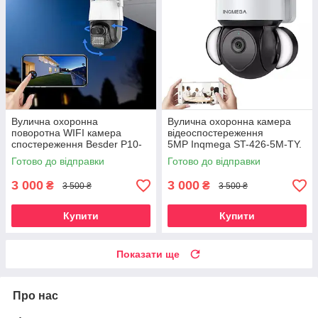
Вулична охоронна
Вулична охоронна камера
поворотна WIFI камера
відеоспостереження
спостереження Besder P10-
5MP Inqmega ST-426-5M-TY.
8MP 3,6 мм із сиреною.
Tuya
Готово до відправки
Готово до відправки
iCSee
3 000
3 000
₴
₴
3 500 ₴
3 500 ₴
Купити
Купити
Показати ще
Про нас