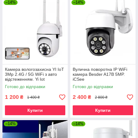
–14%
–14%
Камера вологозахисна YI IoT
Вулична поворотна IP WiFi
3Mp 2.4G / 5G WiFi з авто
камера Besder A17B 5MP.
відстеженням. Yi Iot
iCSee
Готово до відправки
Готово до відправки
1 200
2 400
₴
₴
1 400 ₴
2 800 ₴
Купити
Купити
–14%
–14%