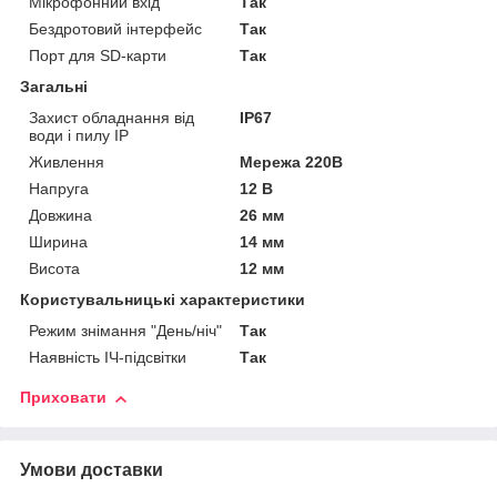
Мікрофонний вхід
Так
Бездротовий інтерфейс
Так
Порт для SD-карти
Так
Загальні
Захист обладнання від
IP67
води і пилу IP
Живлення
Мережа 220В
Напруга
12 В
Довжина
26 мм
Ширина
14 мм
Висота
12 мм
Користувальницькі характеристики
Режим знімання "День/ніч"
Так
Наявність ІЧ-підсвітки
Так
Приховати
Умови доставки