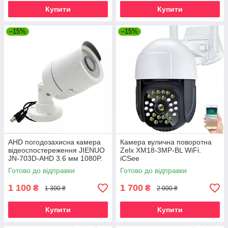
Купити
Купити
–15%
–15%
AHD погодозахисна камера
Камера вулична поворотна
відеоспостереження JIENUO
Zelx XM18-3MP-BL WiFi.
JN-703D-AHD 3.6 мм 1080P.
iCSee
XMeye
Готово до відправки
Готово до відправки
1 100
1 700
₴
₴
1 300 ₴
2 000 ₴
Купити
Купити