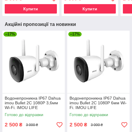
LIFE
Купити
Купити
Акційні пропозиції та новинки
–17%
–17%
Водонепроникна IP67 Dahua
Водонепроникна IP67 Dahua
imou Bullet 2C 1080P 3,6мм
imou Bullet 2C 1080P 6мм Wi-
Wi-Fi. IMOU LIFE
Fi. IMOU LIFE
Готово до відправки
Готово до відправки
2 500
2 500
₴
₴
3 000 ₴
3 000 ₴