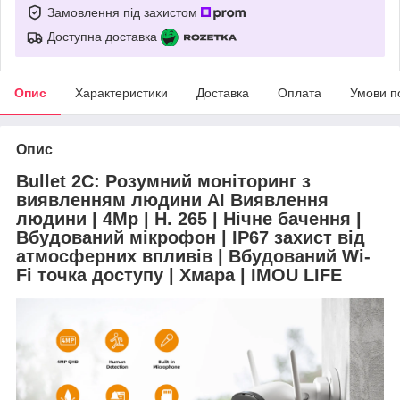
Замовлення під захистом
Доступна доставка
Опис
Характеристики
Доставка
Оплата
Умови п
Опис
Bullet 2C: Розумний моніторинг з
виявленням людини AI Виявлення
людини | 4Mp | H. 265 | Нічне бачення |
Вбудований мікрофон | IP67 захист від
атмосферних впливів | Вбудований Wi-
Fi точка доступу | Хмара | IMOU LIFE