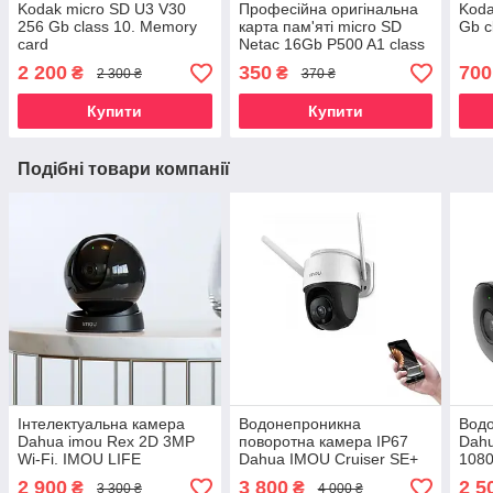
Kodak micro SD U3 V30
Професійна оригінальна
Koda
256 Gb class 10. Memory
карта пам'яті micro SD
Gb c
card
Netac 16Gb P500 A1 class
10.
2 200
350
700
₴
₴
2 300 ₴
370 ₴
Купити
Купити
Подібні товари компанії
Інтелектуальна камера
Водонепроникна
Водо
Dahua imou Rex 2D 3MP
поворотна камера IP67
Dahu
Wi-Fi. IMOU LIFE
Dahua IMOU Cruiser SE+
1080
5MP 3,6 mm Wi-Fi. IMOU
LIFE
2 900
3 800
2 5
₴
₴
3 300 ₴
4 000 ₴