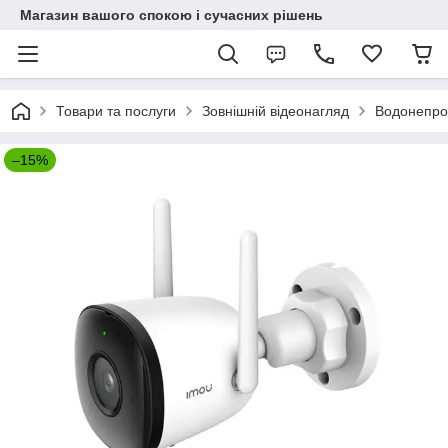
Магазин вашого спокою і сучасних рішень
Товари та послуги
Зовнішній відеонагляд
Водонепрон
–15%