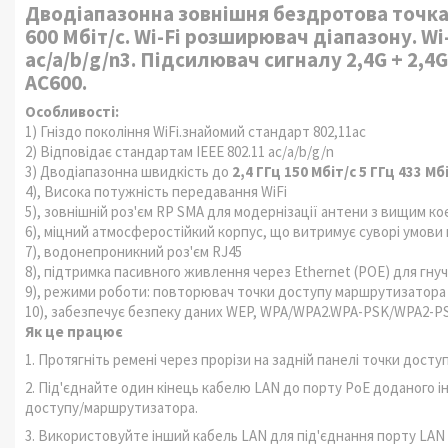
Дводіапазонна зовнішня бездротова точк
600 Мбіт/с. Wi-Fi розширювач діапазону. W
ac/a/b/g/n3. Підсилювач сигналу 2,4G + 2,4G
AC600.
Особливості:
1) Гніздо покоління WiFi.знайомий стандарт 802,11ac
2) Відповідає стандартам IEEE 802.11 ac/a/b/g/n
3) Дводіапазонна швидкість до
2,4 ГГц 150 Мбіт/с 5 ГГц 433 Мб
4), Висока потужність передавання WiFi
5), зовнішній роз'єм RP SMA для модернізації антени з вищим к
6), міцний атмосферостійкий корпус, що витримує суворі умови 
7), водонепроникний роз'єм RJ45
8), підтримка пасивного живлення через Ethernet (POE) для гну
9), режими роботи: повторювач точки доступу маршрутизатора
10), забезпечує безпеку даних WEP, WPA/WPA2.WPA-PSK/WPA2-P
Як це працює
1. Протягніть ремені через прорізи на задній панелі точки дост
2. Під'єднайте один кінець кабелю LAN до порту PoE доданого 
доступу/маршрутизатора.
3. Використовуйте інший кабель LAN для під'єднання порту LA