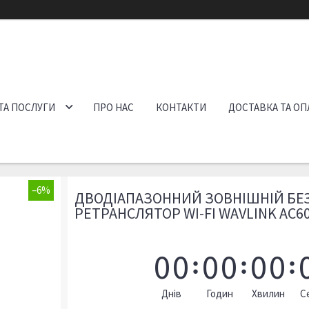
ТА ПОСЛУГИ
ПРО НАС
КОНТАКТИ
ДОСТАВКА ТА ОП
–6%
ДВОДІАПАЗОННИЙ ЗОВНІШНІЙ Б
РЕТРАНСЛЯТОР WI-FI WAVLINK AC6
0
0
0
0
0
0
Днів
Годин
Хвилин
С