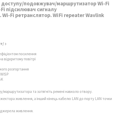
а доступу/подовжувач/маршрутизатор Wi-Fi
i-Fi підсилювач сигналу
. Wi-Fi ретранслятор. WiFi repeater Wavlink
іт/
з
оефіцієнтом посилення
на відкритому повітрі
чкого розгортання
 WISP
SK
упу/маршрутизатора та затягніть ремені навколо отвору.
інжектора живлення, а інший кінець кабелю LAN до порту LAN точки
N джерела живлення.