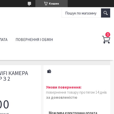
Кошик
ЛАТА
ПОВЕРНЕННЯ І ОБМІН
IFI КАМЕРА
 З 2
повернення товару протягом 14 днів
за домовленістю
0
0
екунд