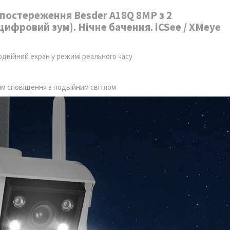
постереження Besder A18Q 8MP з 2
+ цифровий зум). Нічне бачення. iCSee / XMeye
подвійний екран у режимі реального часу
м сповіщення з подвійним світлом