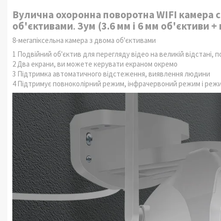
Вулична охоронна поворотна WIFI камера с
об'єктивами
.
Зум (3.6 мм і 6 мм об'єктиви 
8-мегапіксельна камера з двома об'єктивами
1 Подвійний об'єктив для перегляду відео на великій відстані, 
2 Два екрани, ви можете керувати екраном окремо
3 Підтримка автоматичного відстеження, виявлення людини
4 Підтримує повноколірний режим, інфрачервоний режим і режи