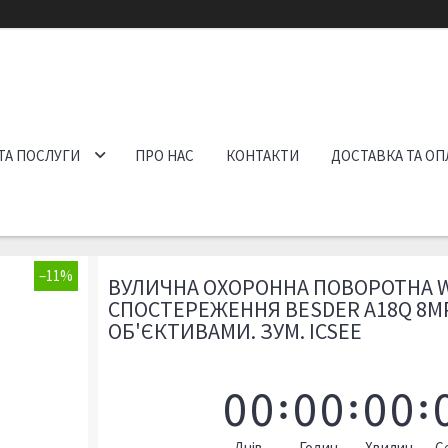
ТА ПОСЛУГИ
ПРО НАС
КОНТАКТИ
ДОСТАВКА ТА ОП
–11%
ВУЛИЧНА ОХОРОННА ПОВОРОТНА W
СПОСТЕРЕЖЕННЯ BESDER A18Q 8MP
ОБ'ЄКТИВАМИ. ЗУМ. ICSEE
0
0
0
0
0
0
Днів
Годин
Хвилин
С