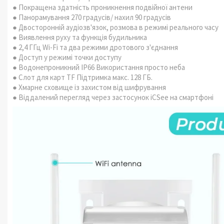
● Покращена здатність проникнення подвійної антени
● Панорамування 270 градусів/ нахил 90 градусів
● Двосторонній аудіозв'язок, розмова в режимі реального часу
● Виявлення руху та функція будильника
● 2,4 ГГц Wi-Fi та два режими дротового з'єднання
● Доступ у режимі точки доступу
● Водонепроникний IP66 Використання просто неба
● Слот для карт TF Підтримка макс. 128 ГБ.
● Хмарне сховище із захистом від шифрування
● Віддалений перегляд через застосунок iCSee на смартфоні