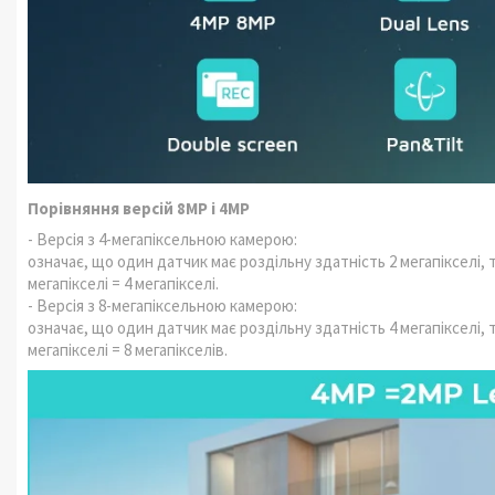
Порівняння версій 8MP і 4MP
- Версія з 4-мегапіксельною камерою:
означає, що один датчик має роздільну здатність 2 мегапікселі, 
мегапікселі = 4 мегапікселі.
- Версія з 8-мегапіксельною камерою:
означає, що один датчик має роздільну здатність 4 мегапікселі, 
мегапікселі = 8 мегапікселів.