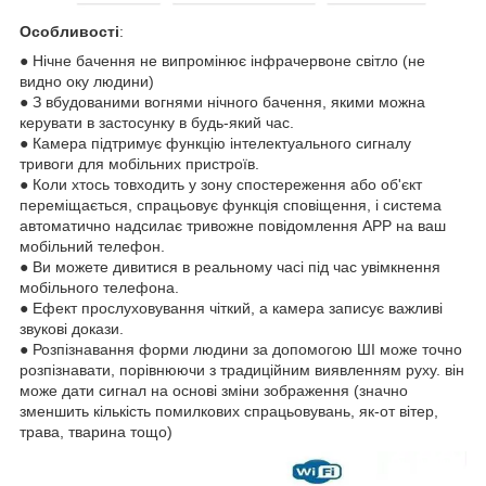
Особливості
:
● Нічне бачення не випромінює інфрачервоне світло (не
видно оку людини)
● З вбудованими вогнями нічного бачення, якими можна
керувати в застосунку в будь-який час.
● Камера підтримує функцію інтелектуального сигналу
тривоги для мобільних пристроїв.
● Коли хтось товходить у зону спостереження або об'єкт
переміщається, спрацьовує функція сповіщення, і система
автоматично надсилає тривожне повідомлення APP на ваш
мобільний телефон.
● Ви можете дивитися в реальному часі під час увімкнення
мобільного телефона.
● Ефект прослуховування чіткий, а камера записує важливі
звукові докази.
● Розпізнавання форми людини за допомогою ШІ може точно
розпізнавати, порівнюючи з традиційним виявленням руху. він
може дати сигнал на основі зміни зображення (значно
зменшить кількість помилкових спрацьовувань, як-от вітер,
трава, тварина тощо)