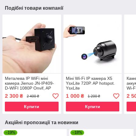
Подібні товари компанії
Металева IP WiFi міні
Міні Wi-Fi IP камера X5
Каме
камера Jienuo JN-IP409-
YsxLite 720P. AP hotspot.
акку
D-WIFI 1080P Onvif, AP
YsxLite
Wi-F
Hotspot. CamHi Pro
Hom
2 300
1 000
2 5
₴
₴
2 400 ₴
1 200 ₴
Купити
Купити
Акційні пропозиції та новинки
–19%
–18%