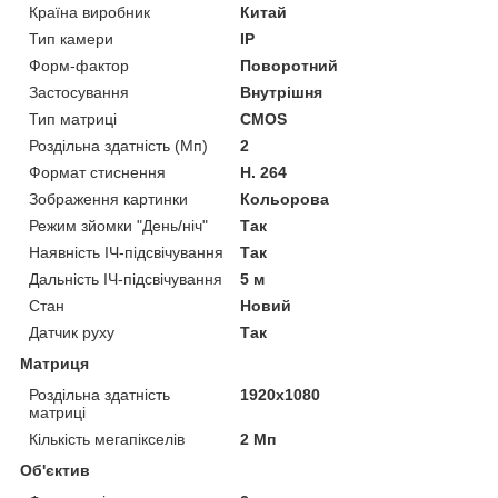
Країна виробник
Китай
Тип камери
IP
Форм-фактор
Поворотний
Застосування
Внутрішня
Тип матриці
CMOS
Роздільна здатність (Мп)
2
Формат стиснення
H. 264
Зображення картинки
Кольорова
Режим зйомки "День/ніч"
Так
Наявність ІЧ-підсвічування
Так
Дальність ІЧ-підсвічування
5 м
Стан
Новий
Датчик руху
Так
Матриця
Роздільна здатність
1920x1080
матриці
Кількість мегапікселів
2 Мп
Об'єктив