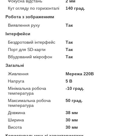
Фокусна відстань
2 мм
Кут огляду по горизонталі
140 град.
Робота з зображенням
Виявлення руху
Так
Інтерфейси
Бездротовий інтерфейс
Так
Порт для SD-карти
Так
Вбудований мікрофон
Так
Загальні
Живлення
Мережа 220В
Напруга
5 В
Мінімальна робоча
-10 град.
температура
Максимальна робоча
50 град.
температура
Довжина
38 мм
Ширина
30 мм
Висота
30 мм
Користувальницькі характеристики