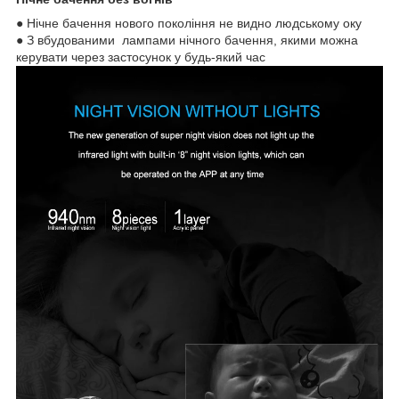
● Нічне бачення нового покоління не видно людському оку
● З вбудованими лампами нічного бачення, якими можна
керувати через застосунок у будь-який час