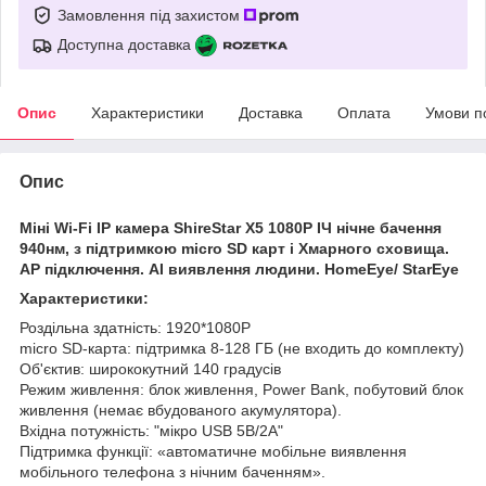
Замовлення під захистом
Доступна доставка
Опис
Характеристики
Доставка
Оплата
Умови п
Опис
Міні Wi-Fi IP камера ShireStar X5 1080P ІЧ нічне бачення
940нм, з підтримкою micro SD карт і Хмарного сховища.
АР підключення. AI виявлення людини. HomeEye/ StarEye
Характеристики:
Роздільна здатність: 1920*1080P
micro SD-карта: підтримка 8-128 ГБ (не входить до комплекту)
Об'єктив: ширококутний 140 градусів
Режим живлення: блок живлення, Power Bank, побутовий блок
живлення (немає вбудованого акумулятора).
Вхідна потужність: "мікро USB 5В/2А"
Підтримка функції: «автоматичне мобільне виявлення
мобільного телефона з нічним баченням».