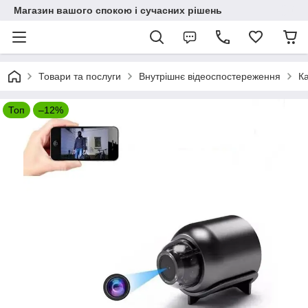
Магазин вашого спокою і сучасних рішень
Товари та послуги
Внутрішнє відеоспостереження
Ка
Топ
–12%