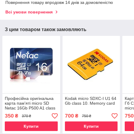
Повернення товару впродовж 14 днів за домовленістю
Всі умови повернення
З цим товаром також замовляють
Професійна оригінальна
Kodak micro SDXC-I U1 64
Карт
карта пам'яті micro SD
Gb class 10. Memory card
Гб C
Netac 16Gb P500 A1 class
mic
10.
350
700
750
₴
₴
370 ₴
750 ₴
Купити
Купити