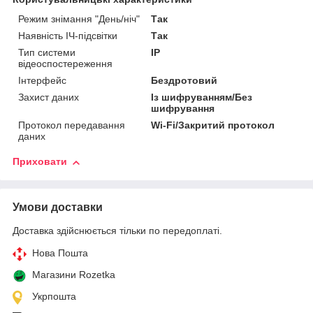
Режим знімання "День/ніч"
Так
Наявність ІЧ-підсвітки
Так
Тип системи
IP
відеоспостереження
Інтерфейс
Бездротовий
Захист даних
Із шифруванням/Без
шифрування
Протокол передавання
Wi-Fi/Закритий протокол
даних
Приховати
Умови доставки
Доставка здійснюється тільки по передоплаті.
Нова Пошта
Магазини Rozetka
Укрпошта