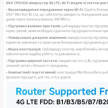
Dbit CPE301K мініроутер 4G LTE, Wi-Fi модем зі слотом для S
• Високошвидкісне передавання через Wi-Fi.
Оцініть безпер
DBIT Mini Box 4G Lte, що забезпечує швидкість передавання дани
даних через локальну мережу 300 Мбіт/с.
• Підтримка великих пристроїв:
цей маршрутизатор підтримує
користувачів, яким необхідно одночасно під'єднувати кілька при
• Універсальне джерело живлення:
маршрутизатор підтримує
варіантів живлення та гарантуючи безперервне під'єднання до 
• Міцна конструкція.
Цей маршрутизатор, вироблений у матери
забезпечуючи надійну роботу та довговічність.
• Підтримка широкої частоти:
завдяки частоті 2,4G, підтриму
сильний сигнал у більшості середовищ.
• Компактний і портативний:
конструкція Mini Box робить це
ідеально підходить для тих, хто в дорозі.