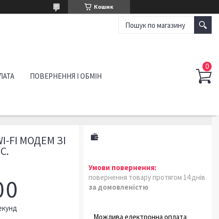
Кошик
ЛАТА
ПОВЕРНЕННЯ І ОБМІН
WI-FI МОДЕМ ЗІ
С.
повернення товару протягом 14 днів
0
0
за домовленістю
екунд