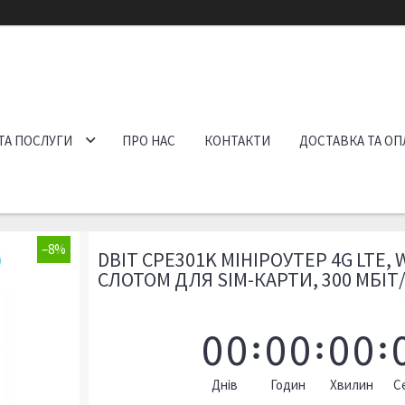
ТА ПОСЛУГИ
ПРО НАС
КОНТАКТИ
ДОСТАВКА ТА ОП
–8%
DBIT CPE301K МІНІРОУТЕР 4G LTE, 
СЛОТОМ ДЛЯ SIM-КАРТИ, 300 МБІТ/
0
0
0
0
0
0
Днів
Годин
Хвилин
С