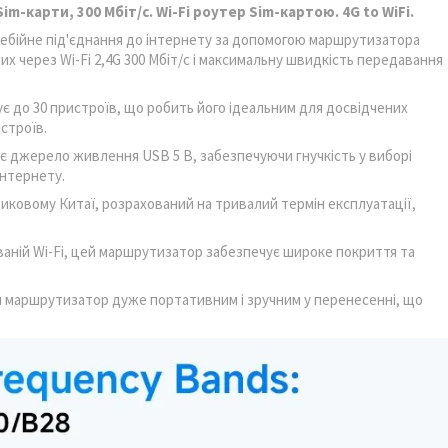
im-карти, 300 Мбіт/с. Wi-Fi роутер Sim-картою. 4G to WiFi.
ебійне під'єднання до інтернету за допомогою маршрутизатора
х через Wi-Fi 2,4G 300 Мбіт/с і максимальну швидкість передавання
 до 30 пристроїв, що робить його ідеальним для досвідчених
строїв.
 джерело живлення USB 5 В, забезпечуючи гнучкість у виборі
інтернету.
ковому Китаї, розрахований на тривалий термін експлуатації,
ваній Wi-Fi, цей маршрутизатор забезпечує широке покриття та
й маршрутизатор дуже портативним і зручним у перенесенні, що