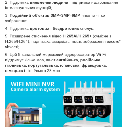
2. Підтримка
виявлення людини
, підтримка настроювання
інтелектуальних функцій;
3.
Подвійний об'єктив 3MP+3MP=6MP,
чітке та чітке
зображення;
4. Підтримка
дротових і бездротових
сполук;
5. Розширене стиснення відео
H.265AI/H.265+
(сумісне з
H.265/H.264), наднизька швидкість, якість зображення високої
чіткості;
6. Цей 8-канальний мережевий відеореєстратор Wi-Fi
підтримує кілька мов, як-от
англійська, російська,
італійська, португальська, іспанська, французька,
німецька
і т.ін. Усього 28 мов.