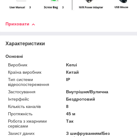
Приховати
Характеристики
Основні
Виробник
Kerui
Країна виробник
Китай
Тип системи
IP
відеоспостереження
Застосування
Внутрішня/Вулична
Інтерфейс
Бездротовий
Кількість каналів
8
Протяжність
45 м
Робота з хмарними
Так
сервісами
Захист даних
З шифруванням/Без