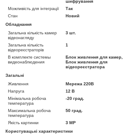
шифрування
Можливість для інтеграції
Так
Стан
Новий
Обладнання
Загальна кількість камер
3 шт.
відеонагляду
Загальна кількість
1
відеореєстраторів
В комплекте системы
Блок живлення для камер,
видеонаблюдения
Блок живлення для
відеореєстратора
Загальні
Живлення
Мережа 220В
Напруга
12 В
Мінімальна робоча
-20 град.
температура
Максимальна робоча
50 град.
температура
Якість картинки
3 MP
Користувацькі характеристики