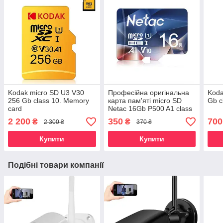
Kodak micro SD U3 V30
Професійна оригінальна
Koda
256 Gb class 10. Memory
карта пам'яті micro SD
Gb c
card
Netac 16Gb P500 A1 class
10.
2 200
350
700
₴
₴
2 300 ₴
370 ₴
Купити
Купити
Подібні товари компанії