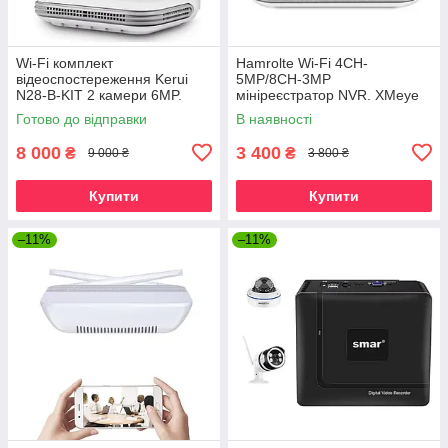
Wi-Fi комплект
Hamrolte Wi-Fi 4CH-
відеоспостереження Kerui
5MP/8CH-3MP
N28-B-KIT 2 камери 6MP.
мініреєстратор NVR. XMeye
iCSee/XMeye
Готово до відправки
В наявності
8 000
3 400
₴
₴
9 000 ₴
3 800 ₴
Купити
Купити
–11%
–11%