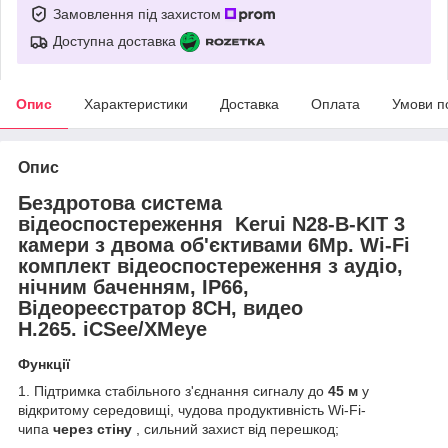
Замовлення під захистом
Доступна доставка
Опис
Характеристики
Доставка
Оплата
Умови п
Опис
Бездротова система
відеоспостереження Kerui N28-B-KIT 3
камери з двома об'єктивами 6Mp. Wi-Fi
комплект відеоспостереження з аудіо,
нічним баченням, IP66,
Відеореєстратор 8CH, видео
H.265. iCSee/XMeye
Функції
1. Підтримка стабільного з'єднання сигналу до
45 м
у
відкритому середовищі, чудова продуктивність Wi-Fi-
чипа
через стіну
, сильний захист від перешкод;