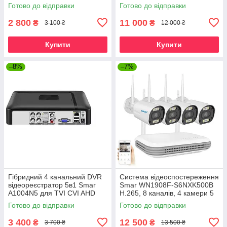
4K/5MP/4MP/3MP/1080P IP
6MP. iCSee/XMeye
Готово до відправки
Готово до відправки
камер спостереження.
XMeye
2 800
11 000
₴
₴
3 100 ₴
12 000 ₴
Купити
Купити
–8%
–7%
Гібридний 4 канальний DVR
Система відеоспостереження
відеореєстратор 5в1 Smar
Smar WN1908F-S6NXK500B
A1004N5 для TVI CVI AHD
H.265, 8 каналів, 4 камери 5
CVBS IP-камер Onvif. XMeye
Мп WiFi. XMEYE
Готово до відправки
Готово до відправки
3 400
12 500
₴
₴
3 700 ₴
13 500 ₴