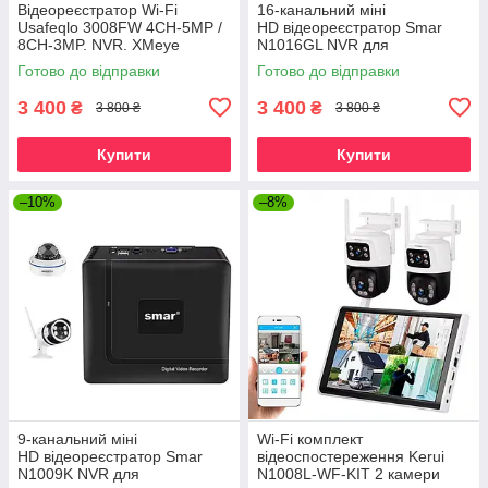
Відеореєстратор Wi-Fi
16-канальний міні
Usafeqlo 3008FW 4CH-5MP /
HD відеореєстратор Smar
8CH-3MP. NVR. XMeye
N1016GL NVR для
4K/5MP/4MP/3MP/1080P IP
Готово до відправки
Готово до відправки
камер спостереження.
XMeye
3 400
3 400
₴
₴
3 800 ₴
3 800 ₴
Купити
Купити
–10%
–8%
9-канальний міні
Wi-Fi комплект
HD відеореєстратор Smar
відеоспостереження Kerui
N1009K NVR для
N1008L-WF-KIT 2 камери