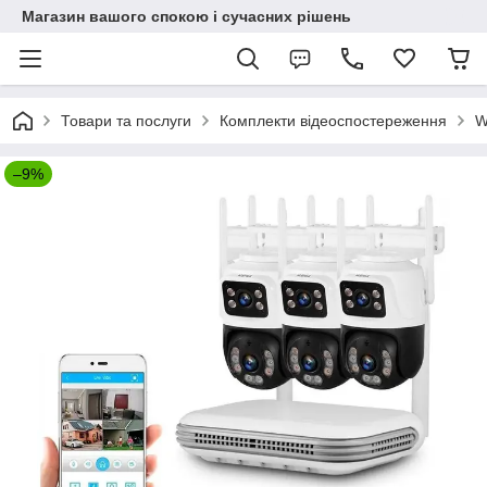
Магазин вашого спокою і сучасних рішень
Товари та послуги
Комплекти відеоспостереження
W
–9%