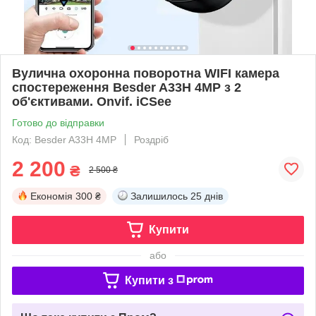
Вулична охоронна поворотна WIFI камера
спостереження Besder A33H 4MP з 2
об'єктивами. Onvif. iCSee
Готово до відправки
Код: Besder A33H 4MP
Роздріб
2 200
₴
2 500 ₴
Економія
300 ₴
Залишилось
25 днів
Купити
або
Купити з