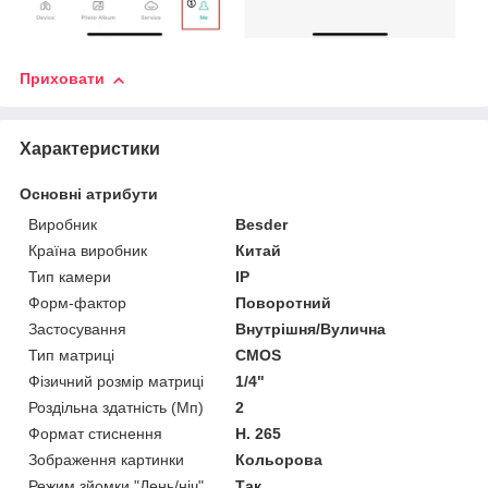
Приховати
Характеристики
Основні атрибути
Виробник
Besder
Країна виробник
Китай
Тип камери
IP
Форм-фактор
Поворотний
Застосування
Внутрішня/Вулична
Тип матриці
CMOS
Фізичний розмір матриці
1/4"
Роздільна здатність (Мп)
2
Формат стиснення
H. 265
Зображення картинки
Кольорова
Режим зйомки "День/ніч"
Так