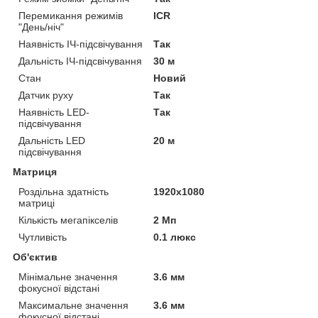
Перемикання режимів
ICR
"День/ніч"
Наявність ІЧ-підсвічування
Так
Дальність ІЧ-підсвічування
30 м
Стан
Новий
Датчик руху
Так
Наявність LED-
Так
підсвічування
Дальність LED
20 м
підсвічування
Матриця
Роздільна здатність
1920x1080
матриці
Кількість мегапікселів
2 Мп
Чутливість
0.1 люкс
Об'єктив
Мінімальне значення
3.6 мм
фокусної відстані
Максимальне значення
3.6 мм
фокусної відстані