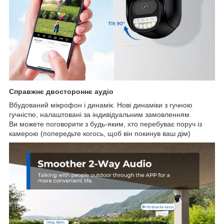
Справжнє двостороннє аудіо
Вбудований мікрофон і динамік. Нові динаміки з гучною
гучністю, налаштовані за індивідуальним замовленням.
Ви можете поговорити з будь-яким, хто перебуває поруч із
камерою (попередьте когось, щоб він покинув ваш дім)