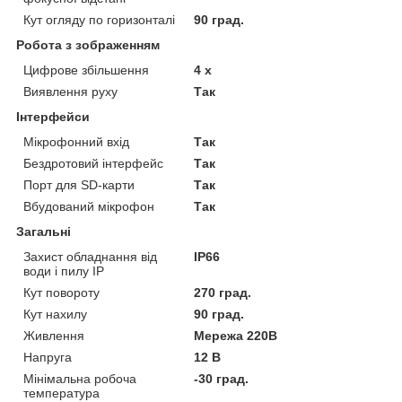
Кут огляду по горизонталі
90 град.
Робота з зображенням
Цифрове збільшення
4 х
Виявлення руху
Так
Інтерфейси
Мікрофонний вхід
Так
Бездротовий інтерфейс
Так
Порт для SD-карти
Так
Вбудований мікрофон
Так
Загальні
Захист обладнання від
IP66
води і пилу IP
Кут повороту
270 град.
Кут нахилу
90 град.
Живлення
Мережа 220В
Напруга
12 В
Мінімальна робоча
-30 град.
температура