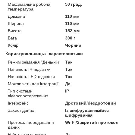
Максимальна робоча
50 град.
температура
Довжина
110 мм
Ширина
110 мм
Висота
152 мм
Вага
300 г
Колір
Чорний
Користувальницькі характеристики
Режим знімання "День/ніч"
Так
Наявність ІЧ-підсвітки
Так
Наявність LED-підсвітки
Так
Можливість для інтеграції
Да
Тип системи
IP
відеоспостереження
Інтерфейс
Дротовий/бездротовий
Захист даних
Із шифруванням/Без
шифрування
Протокол передавання
Wi-Fi/Закритий протокол
даних
Робота з хмарними
Да