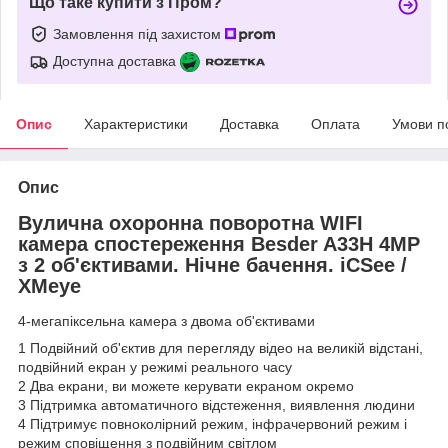
Що таке купити з Пром?
Замовлення під захистом
Доступна доставка
Опис
Характеристики
Доставка
Оплата
Умови п
Опис
Вулична охоронна поворотна WIFI
камера спостереження Besder A33H 4MP
з 2 об'єктивами
. Нічне бачення. iCSee /
XMeye
4-мегапіксельна камера з двома об'єктивами
1 Подвійний об'єктив для перегляду відео на великій відстані,
подвійний екран у режимі реального часу
2 Два екрани, ви можете керувати екраном окремо
3 Підтримка автоматичного відстеження, виявлення людини
4 Підтримує повноколірний режим, інфрачервоний режим і
режим сповіщення з подвійним світлом