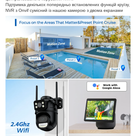
Підтримка декількох попередньо встановлених функцій круїзу,
NVR з Onvif сумісний із нашою камерою з двома екранами