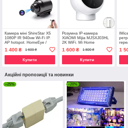
Камера міні ShireStar X5
Розумна IP-камера
IMic
1080P IR 940нм Wi-Fi IP.
XIAOMI Mijia MJSXJ03HL
ретр
AP hotspot. HomeEye /
2K WiFi. Mi Home
repe
StarEye
1 400
1 600
1 5
₴
₴
1 600 ₴
1 800 ₴
Купити
Купити
Акційні пропозиції та новинки
–25%
–20%