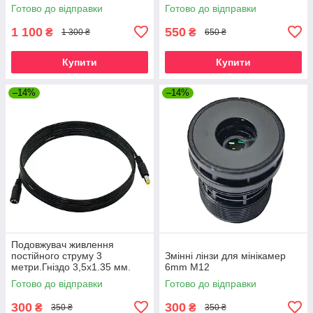
освітлювач нічного бачення
освітлювач нічного бачення
Готово до відправки
Готово до відправки
AZISHN LEDS-6B
850 нм
1 100
550
₴
₴
1 300 ₴
650 ₴
Купити
Купити
–14%
–14%
Подовжувач живлення
постійного струму 3
Змінні лінзи для мінікамер
метри.Гніздо 3,5x1.35 мм.
6mm M12
Дріт для камер
Готово до відправки
Готово до відправки
відеоспостереження 5В
300
300
₴
₴
350 ₴
350 ₴