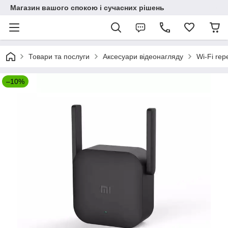
Магазин вашого спокою і сучасних рішень
Товари та послуги
Аксесуари відеонагляду
Wi-Fi re
–10%