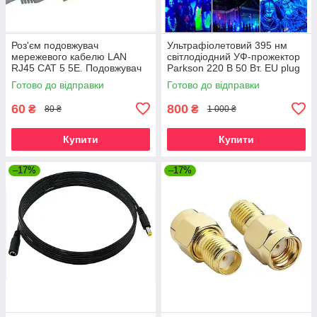
Роз'єм подовжувач
Ультрафіолетовий 395 нм
мережевого кабелю LAN
світлодіодний УФ-прожектор
RJ45 CAT 5 5E. Подовжувач
Parkson 220 В 50 Вт. EU plug
мережевого кабелю Ethernet.
Готово до відправки
Готово до відправки
60
800
₴
₴
80 ₴
1 000 ₴
Купити
Купити
–17%
–17%