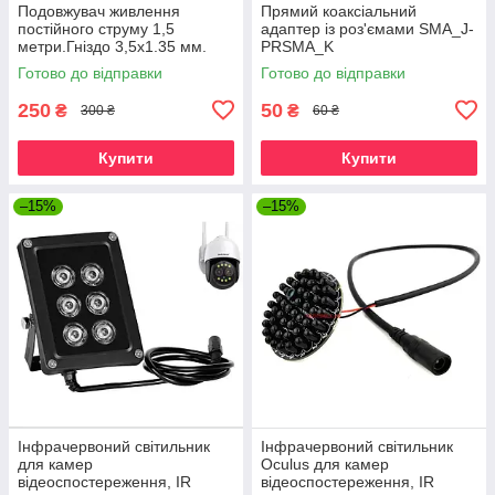
Подовжувач живлення
Прямий коаксіальний
постійного струму 1,5
адаптер із роз'ємами SMA_J-
метри.Гніздо 3,5x1.35 мм.
PRSMA_K
Дріт для камер
Готово до відправки
Готово до відправки
відеоспостереження 5В
250
50
₴
₴
300 ₴
60 ₴
Купити
Купити
–15%
–15%
Інфрачервоний світильник
Інфрачервоний світильник
для камер
Oculus для камер
відеоспостереження, IR
відеоспостереження, IR