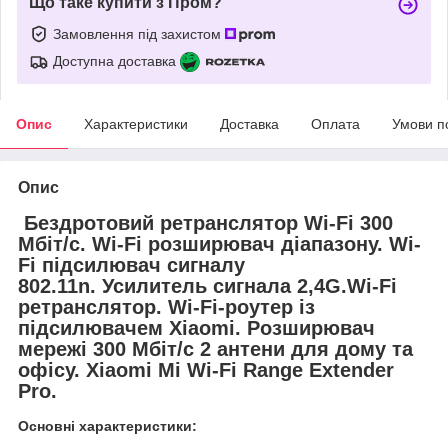
Що таке купити з Пром?
Замовлення під захистом
Доступна доставка
Опис
Характеристики
Доставка
Оплата
Умови п
Опис
Бездротовий ретранслятор Wi-Fi 300
Мбіт/с. Wi-Fi розширювач діапазону. Wi-
Fi підсилювач сигналу
802.11n. Усилитель сигнала 2,4G.Wi-Fi
ретранслятор. Wi-Fi-роутер із
підсилювачем Xiaomi. Розширювач
мережі 300 Мбіт/с 2 антени для дому та
офісу. Xiaomi Mi Wi-Fi Range Extender
Pro.
Основні характеристики: