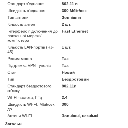
Стандарт з'єднання
802.11 n
Швидкість з'єднання
300 Мбіт/сек
Тип антени
Зовнішня
Кількість антен
2 шт.
Інтерфейс підключення до
Fast Ethernet
локальної мережі/
комп'ютера
Кількість LAN-портів (RJ-
1 шт.
45)
Режим моста
Так
Підтримка VPN-тунелів
Так
Стан
Новий
Тип
Бездротовий
Стандарт бездротового
802.11n
зв'язку
WI-FI частота, ГГц
2.4
Швидкість WI-FI, Mbit/сек,
300
до
Антени WI-FI
Зовнішні, незнімні
Загальні