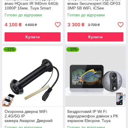
вічко HQcam IR 940nm 64Gb
вічках Securexpert ISE-DF03
1080P 16мм. Tuya Smart
3MP 5B WiFi. iCSee
Готово до відправки
Готово до відправки
4 100
3 300
₴
₴
4 600 ₴
3 700 ₴
Купити
Купити
–11%
–10%
Охоронна дверна WiFi
Бездротовий IP Wi Fi
2.4G/5G IP
відеодомофон дзвінок з РК
камера Awapow. Дверний
екраном Elecpow. Tuya
вічок 1080P IR940nm. Tuya
Готово до відправки
Готово до відправки