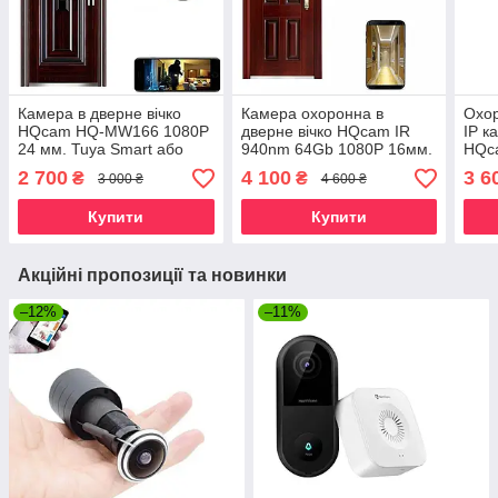
Камера в дверне вічко
Камера охоронна в
Охор
HQcam HQ-MW166 1080P
дверне вічко HQcam IR
IP к
24 мм. Tuya Smart або
940nm 64Gb 1080P 16мм.
HQc
Smart Life
Tuya Smart
Tuya
2 700
4 100
3 6
₴
₴
3 000 ₴
4 600 ₴
Купити
Купити
Акційні пропозиції та новинки
–12%
–11%