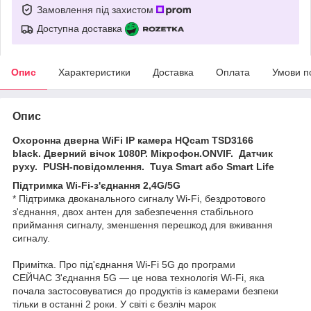
Замовлення під захистом
Доступна доставка
Опис
Характеристики
Доставка
Оплата
Умови п
Опис
Охоронна дверна WiFi IP камера HQcam TSD3166
black. Дверний вічок 1080P. Мікрофон.ONVIF. Датчик
руху. PUSH-повідомлення. Tuya Smart або Smart Life
Підтримка Wi-Fi-з'єднання 2,4G/5G
* Підтримка двоканального сигналу Wi-Fi, бездротового
з'єднання, двох антен для забезпечення стабільного
приймання сигналу, зменшення перешкод для вживання
сигналу.
Примітка. Про під'єднання Wi-Fi 5G до програми
СЕЙЧАС З'єднання 5G — це нова технологія Wi-Fi, яка
почала застосовуватися до продуктів із камерами безпеки
тільки в останні 2 роки. У світі є безліч марок