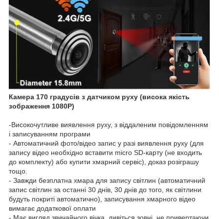
Камера 170 градусів з датчиком руху (висока якість
зображення 1080P)
-Високочутливе виявлення руху, з віддаленим повідомленням
і записуванням програми
- Автоматичний фото/відео запис у разі виявлення руху (для
запису відео необхідно вставити micro SD-карту (не входить
до комплекту) або купити хмарний сервіс), доказ розіграшу
тощо.
- Завжди безплатна хмара для запису світлин (автоматичний
запис світлин за останні 30 днів, 30 днів до того, як світлини
будуть покриті автоматично), записування хмарного відео
вимагає додаткової оплати
- Має вигляд звичайного вічка, дивіться зовні, не привертаючи