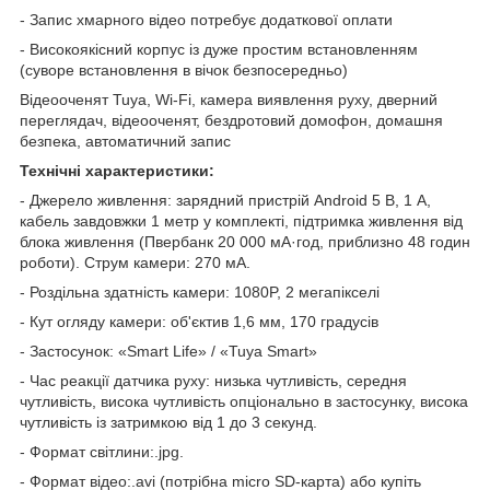
- Запис хмарного відео потребує додаткової оплати
- Високоякісний корпус із дуже простим встановленням
(суворе встановлення в вічок безпосередньо)
Відеооченят Tuya, Wi-Fi, камера виявлення руху, дверний
переглядач, відеооченят, бездротовий домофон, домашня
безпека, автоматичний запис
Технічні характеристики:
- Джерело живлення: зарядний пристрій Android 5 В, 1 А,
кабель завдовжки 1 метр у комплекті, підтримка живлення від
блока живлення (Пвербанк 20 000 мА·год, приблизно 48 годин
роботи). Струм камери: 270 мА.
- Роздільна здатність камери: 1080P, 2 мегапікселі
- Кут огляду камери: об'єктив 1,6 мм, 170 градусів
- Застосунок: «Smart Life» / «Tuya Smart»
- Час реакції датчика руху: низька чутливість, середня
чутливість, висока чутливість опціонально в застосунку, висока
чутливість із затримкою від 1 до 3 секунд.
- Формат світлини:.jpg.
- Формат відео:.avi (потрібна micro SD-карта) або купіть