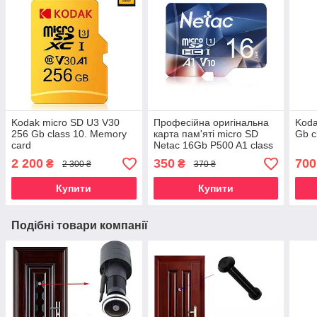
Kodak micro SD U3 V30
Професійна оригінальна
Koda
256 Gb class 10. Memory
карта пам'яті micro SD
Gb c
card
Netac 16Gb P500 A1 class
10.
2 200
350
700
₴
₴
2 300 ₴
370 ₴
Купити
Купити
Подібні товари компанії