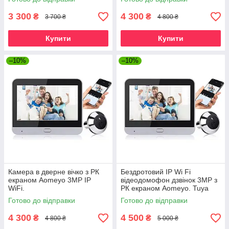
Smart або Smart Life
3 300
4 300
₴
₴
3 700 ₴
4 800 ₴
Купити
Купити
–10%
–10%
Камера в дверне вічко з РК
Бездротовий IP Wi Fi
екраном Aomeyo 3MP IP
відеодомофон дзвінок 3MP з
WiFi.
РК екраном Aomeyo. Tuya
Готово до відправки
Готово до відправки
4 300
4 500
₴
₴
4 800 ₴
5 000 ₴