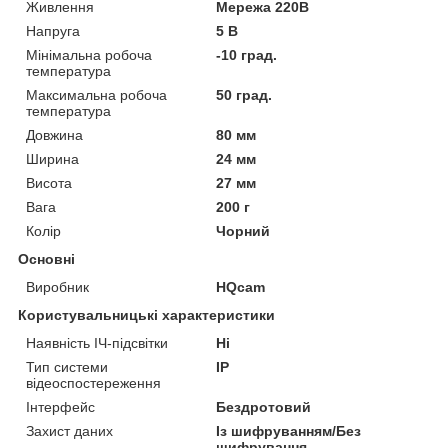
Живлення
Мережа 220В
Напруга
5 В
Мінімальна робоча
-10 град.
температура
Максимальна робоча
50 град.
температура
Довжина
80 мм
Ширина
24 мм
Висота
27 мм
Вага
200 г
Колір
Чорний
Основні
Виробник
HQcam
Користувальницькі характеристики
Наявність ІЧ-підсвітки
Ні
Тип системи
IP
відеоспостереження
Інтерфейс
Бездротовий
Захист даних
Із шифруванням/Без
шифрування