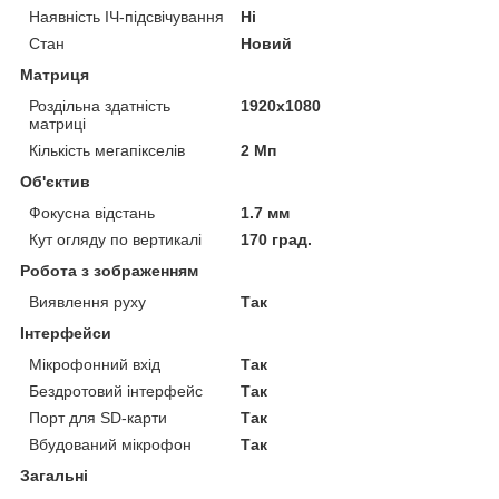
Наявність ІЧ-підсвічування
Ні
Стан
Новий
Матриця
Роздільна здатність
1920x1080
матриці
Кількість мегапікселів
2 Мп
Об'єктив
Фокусна відстань
1.7 мм
Кут огляду по вертикалі
170 град.
Робота з зображенням
Виявлення руху
Так
Інтерфейси
Мікрофонний вхід
Так
Бездротовий інтерфейс
Так
Порт для SD-карти
Так
Вбудований мікрофон
Так
Загальні