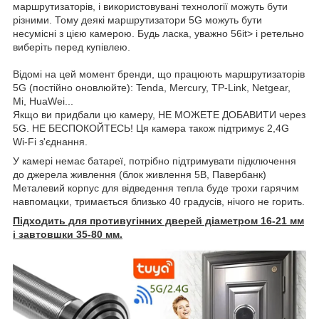
маршрутизаторів, і використовувані технології можуть бути
різними. Тому деякі маршрутизатори 5G можуть бути
несумісні з цією камерою. Будь ласка, уважно 56it> і ретельно
виберіть перед купівлею.
Відомі на цей момент бренди, що працюють маршрутизаторів
5G (постійно оновлюйте): Tenda, Mercury, TP-Link, Netgear,
Mi, HuaWei...
Якщо ви придбали цю камеру, НЕ МОЖЕТЕ ДОБАВИТИ через
5G. НЕ БЕСПОКОЙТЕСЬ! Ця камера також підтримує 2,4G
Wi-Fi з'єднання.
У камері немає батареї, потрібно підтримувати підключення
до джерела живлення (блок живлення 5В, Павербанк)
Металевий корпус для відведення тепла буде трохи гарячим
навпомацки, тримається близько 40 градусів, нічого не горить.
Підходить для противугінних дверей діаметром 16-21 мм
і завтовшки 35-80 мм.