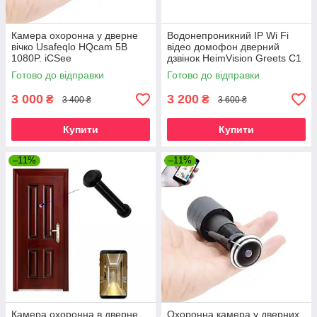
Камера охоронна у дверне
Водонепроникний IP Wi Fi
вічко Usafeqlo HQcam 5B
відео домофон дверний
1080P. iCSee
дзвінок HeimVision Greets C1
2K. HeimLife
Готово до відправки
Готово до відправки
3 000
3 200
₴
₴
3 400 ₴
3 600 ₴
Купити
Купити
–11%
–11%
Камера охоронна в дверне
Охоронна камера у дверних