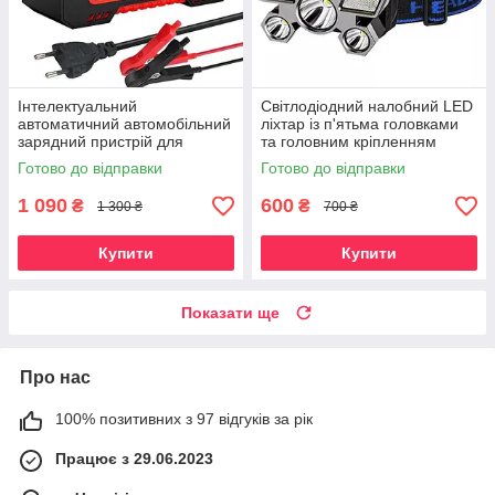
Інтелектуальний
Світлодіодний налобний LED
автоматичний автомобільний
ліхтар із п'ятьма головками
зарядний пристрій для
та головним кріпленням
акумуляторів EAFC 12В 6А
Готово до відправки
Готово до відправки
RED
1 090
600
₴
₴
1 300 ₴
700 ₴
Купити
Купити
Показати ще
Про нас
100% позитивних з 97 відгуків за рік
Працює з 29.06.2023