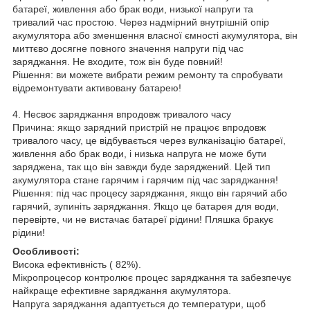
батареї, живлення або брак води, низької напруги та
тривалий час простою. Через надмірний внутрішній опір
акумулятора або зменшення власної ємності акумулятора, він
миттєво досягне повного значення напруги під час
заряджання. Не входите, тож він буде повний!
Рішення: ви можете вибрати режим ремонту та спробувати
відремонтувати активовану батарею!
4. Несвоє заряджання впродовж тривалого часу
Причина: якщо зарядний пристрій не працює впродовж
тривалого часу, це відбувається через вулканізацію батареї,
живлення або брак води, і низька напруга не може бути
заряджена, так що він завжди буде заряджений. Цей тип
акумулятора стане гарячим і гарячим під час заряджання!
Рішення: під час процесу заряджання, якщо він гарячий або
гарячий, зупиніть заряджання. Якщо це батарея для води,
перевірте, чи не вистачає батареї рідини! Пляшка бракує
рідини!
Особливості:
Висока ефективність ( 82%).
Мікропроцесор контролює процес заряджання та забезпечує
найкраще ефективне заряджання акумулятора.
Напруга заряджання адаптується до температури, щоб