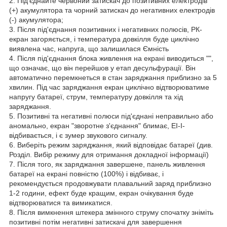
2. Під'єднайте червоний затискач до позитивних електродів
(+) акумулятора та чорний затискач до негативних електродів
(-) акумулятора;
3. Після під'єднання позитивних і негативних полюсів, РК-
екран загоряється, і температура довкілля буде циклічно
виявлена час, напруга, що залишилася Ємність
4. Після під'єднання блока живлення на екрані виводиться "",
що означає, що він перейшов у етап десульфурації. Він
автоматично перемкнеться в стан заряджання приблизно за 5
хвилин. Під час заряджання екран циклічно відтворюватиме
напругу батареї, струм, температуру довкілля та хід
заряджання.
5. Позитивні та негативні полюси під'єднані неправильно або
аномально, екран "зворотне з'єднання" блимає, EI-I-
відбивається, і є зумер звукового сигналу.
6. Виберіть режим заряджання, який відповідає батареї (див.
Розділ. Вибір режиму для отримання докладної інформації)
7. Після того, як заряджання завершене, панель живлення
батареї на екрані повністю (100%) і відбиває, і
рекомендується продовжувати плавальний заряд приблизно
1-2 години, ефект буде кращим, екран очікування буде
відтворюватися та вимикатися.
8. Після вимкнення штекера змінного струму спочатку зніміть
позитивні потім негативні затискачі для завершення