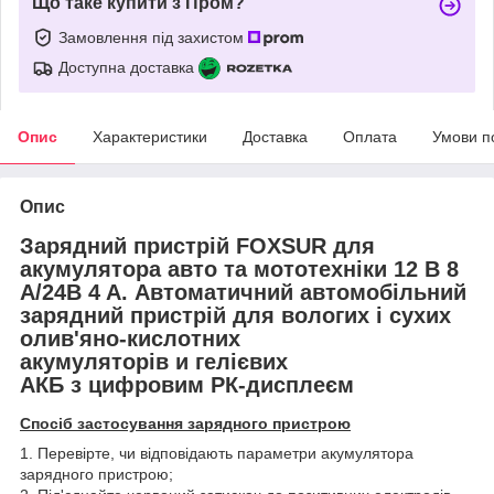
Що таке купити з Пром?
Замовлення під захистом
Доступна доставка
Опис
Характеристики
Доставка
Оплата
Умови п
Опис
Зарядний пристрій FOXSUR для
акумулятора авто та мототехніки 12 В 8
А/24B 4 A. Автоматичний автомобільний
зарядний пристрій для вологих і сухих
олив'яно-кислотних
акумуляторів и гелієвих
АКБ з цифровим РК-дисплеєм
Спосіб застосування зарядного пристрою
1. Перевірте, чи відповідають параметри акумулятора
зарядного пристрою;