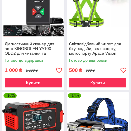
Діагностичний сканер для
Світловідбивний жилет для
авто KINGBOLEN YA100
бігу, ходьби, велоспорту,
OBD2 для читання та
мотоспорту Apace Vision
стирання коду помилки
Готово до відправки
Готово до відправки
двигуна.
1 000
500
₴
₴
1 200 ₴
600 ₴
Купити
Купити
–16%
–14%