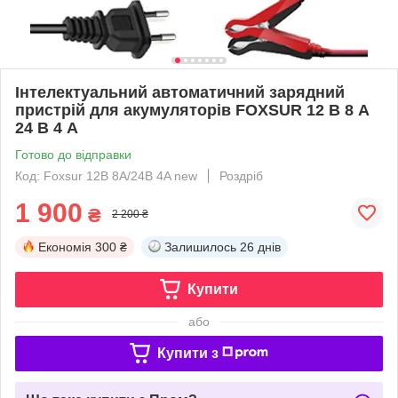
Інтелектуальний автоматичний зарядний
пристрій для акумуляторів FOXSUR 12 В 8 А
24 В 4 А
Готово до відправки
Код: Foxsur 12В 8А/24B 4A new
Роздріб
1 900
₴
2 200 ₴
Економія
300 ₴
Залишилось
26 днів
Купити
або
Купити з