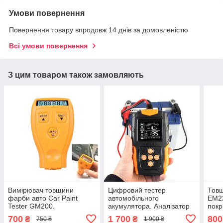
Умови повернення
Повернення товару впродовж 14 днів за домовленістю
Всі умови повернення
З цим товаром також замовляють
Вимірювач товщини
Цифровий тестер
Товщ
фарби авто Car Paint
автомобільного
EM22
Tester GM200.
акумулятора. Аналізатор
покр
Товщиномір.
акумулятора. E-FAST TK-
Вим
700
1 700
800
₴
₴
750 ₴
1 900 ₴
100
фарб