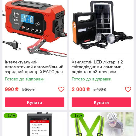
Інтелектуальний
Хвилястий LED ліхтар із 2
автоматичний автомобільний
світлодіодними лампами,
зарядний пристрій EAFC для
радіо та mp3-плеєром.
акумуляторів EAFC 12В 6А_2
YOBOLIFE LM-3601
Готово до відправки
Готово до відправки
990
2 000
₴
₴
1 200 ₴
2 400 ₴
Купити
Купити
–17%
–17%