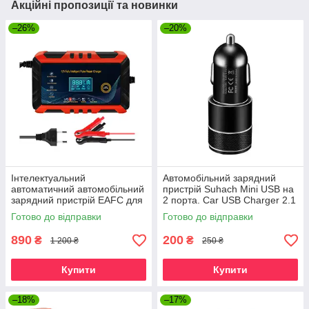
Акційні пропозиції та новинки
–26%
–20%
Інтелектуальний
Автомобільний зарядний
автоматичний автомобільний
пристрій Suhach Mini USB на
зарядний пристрій EAFC для
2 порта. Car USB Charger 2.1
акумуляторів 12 В 6 А new
A. Чорний
Готово до відправки
Готово до відправки
890
200
₴
₴
1 200 ₴
250 ₴
Купити
Купити
–18%
–17%