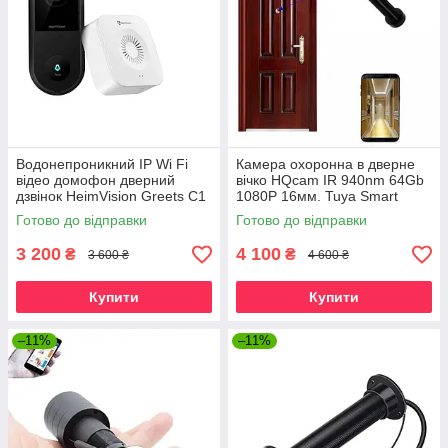
Водонепроникний IP Wi Fi
Камера охоронна в дверне
відео домофон дверний
вічко HQcam IR 940nm 64Gb
дзвінок HeimVision Greets C1
1080P 16мм. Tuya Smart
2K. HeimLife
Готово до відправки
Готово до відправки
3 200
4 100
₴
₴
3 600 ₴
4 600 ₴
Купити
Купити
–11%
–11%