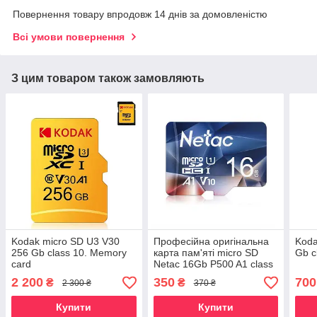
Повернення товару впродовж 14 днів за домовленістю
Всі умови повернення
З цим товаром також замовляють
Kodak micro SD U3 V30
Професійна оригінальна
Koda
256 Gb class 10. Memory
карта пам'яті micro SD
Gb c
card
Netac 16Gb P500 A1 class
10.
2 200
350
700
₴
₴
2 300 ₴
370 ₴
Купити
Купити