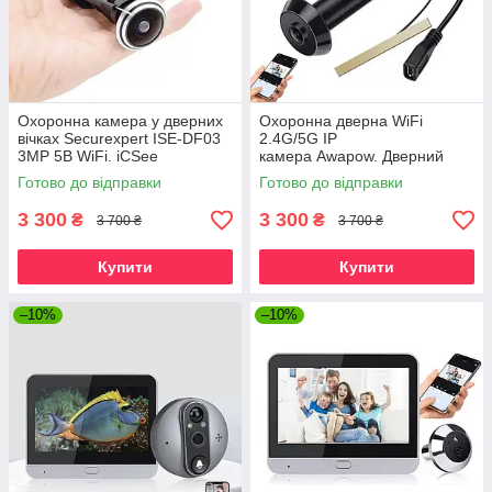
Охоронна камера у дверних
Охоронна дверна WiFi
вічках Securexpert ISE-DF03
2.4G/5G IP
3MP 5B WiFi. iCSee
камера Awapow. Дверний
вічок 1080P IR940nm. Tuya
Готово до відправки
Готово до відправки
Smart або Smart Life
3 300
3 300
₴
₴
3 700 ₴
3 700 ₴
Купити
Купити
–10%
–10%