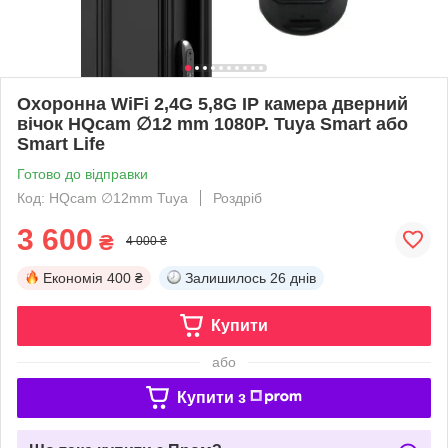
Охоронна WiFi 2,4G 5,8G IP камера дверний
вічок HQcam ∅12 mm 1080P. Tuya Smart або
Smart Life
Готово до відправки
Код: HQcam ∅​​​​​​​12mm Tuya
Роздріб
3 600
₴
4 000 ₴
Економія
400 ₴
Залишилось
26 днів
Купити
або
Купити з