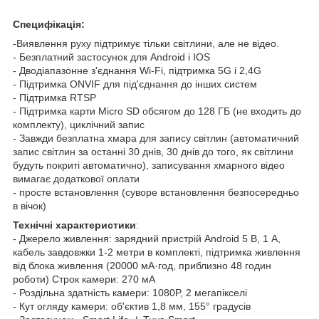
Специфікація:
-Виявлення руху підтримує тільки світлини, але не відео.
- Безплатний застосунок для Android і IOS
- Дводіапазонне з'єднання Wi-Fi, підтримка 5G і 2,4G
- Підтримка ONVIF для під'єднання до інших систем
- Підтримка RTSP
- Підтримка карти Micro SD обсягом до 128 ГБ (не входить до
комплекту), циклічний запис
- Завжди безплатна хмара для запису світлин (автоматичний
запис світлин за останні 30 днів, 30 днів до того, як світлини
будуть покриті автоматично), записування хмарного відео
вимагає додаткової оплати
- просте встановлення (суворе встановлення безпосередньо
в вічок)
Технічні характеристики
:
- Джерело живлення: зарядний пристрій Android 5 В, 1 А,
кабель завдовжки 1-2 метри в комплекті, підтримка живлення
від блока живлення (20000 мА·год, приблизно 48 годин
роботи) Строк камери: 270 мА
- Роздільна здатність камери: 1080P, 2 мегапікселі
- Кут огляду камери: об'єктив 1,8 мм, 155° градусів