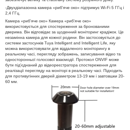
-Двухдіапазонна камера «риб'яче око» підтримує Wi-Fi 5 ГГц і
2,4 ГГц.
Камера «риб'яче око» Камера «риб'яче око»
використовується для спостереження за бронованими
дверима. Він відповідає за щоденний моніторинг крадіжок. Це
незамінна камера для кожної родини. Він застосовується до
системи застосунків Tuya Intelligent and Intelligent Life, яку
можна використовувати для віддаленого моніторингу в
реальному часі, перегляду зображень, записування відео та
односторонньої голосової взаємодії. Протокол ONVIF може
бути під'єднаний до відеореєстратора спостереження для
реалізації перегляду на моніторі в реальному часі. Підходить
для противугінних дверей діаметром 13-19 мм і завтовшки 20-
60 мм.