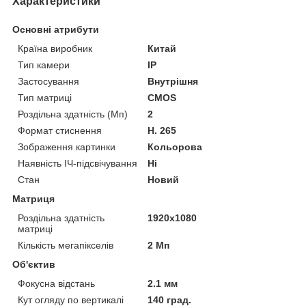
Характеристики
Основні атрибути
Країна виробник
Китай
Тип камери
IP
Застосування
Внутрішня
Тип матриці
CMOS
Роздільна здатність (Мп)
2
Формат стиснення
H. 265
Зображення картинки
Кольорова
Наявність ІЧ-підсвічування
Ні
Стан
Новий
Матриця
Роздільна здатність
1920x1080
матриці
Кількість мегапікселів
2 Мп
Об'єктив
Фокусна відстань
2.1 мм
Кут огляду по вертикалі
140 град.