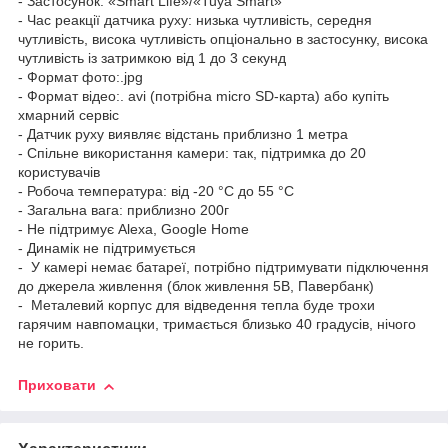
- Застосунок: «Smart Life»/«Tuya Smart»
- Час реакції датчика руху: низька чутливість, середня
чутливість, висока чутливість опціонально в застосунку, висока
чутливість із затримкою від 1 до 3 секунд
- Формат фото:.jpg
- Формат відео:. avi (потрібна micro SD-карта) або купіть
хмарний сервіс
- Датчик руху виявляє відстань приблизно 1 метра
- Спільне використання камери: так, підтримка до 20
користувачів
- Робоча температура: від -20 °C до 55 °C
- Загальна вага: приблизно 200г
- Не підтримує Alexa, Google Home
- Динамік не підтримується
- У камері немає батареї, потрібно підтримувати підключення
до джерела живлення (блок живлення 5В, Павербанк)
- Металевий корпус для відведення тепла буде трохи
гарячим навпомацки, тримається близько 40 градусів, нічого
не горить.
Приховати