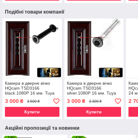
Подібні товари компанії
Камера в дверне вічко
Камера в дверне вічко
Каме
HQcam TSD3166
HQcam TSD3166
HQc
black.1080P 16 мм. Tuya
silver.1080P 16 мм. Tuya
24 м
Smart або Smart Life
Smart або Smart Life
Smar
3 000
3 000
2 7
₴
₴
3 500 ₴
3 300 ₴
Купити
Купити
Акційні пропозиції та новинки