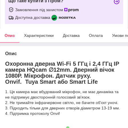
Що таке купити з Пром?
Замовлення під захистом
Доступна доставка
Опис
Характеристики
Доставка
Оплата
Умови п
Опис
Охоронна дверна Wi-Fi 5 ГГц і 2,4 ГГц IP
камера HQcam ∅12mm. Дверний вічок
1080P. Мікрофон. Датчик руху.
Onvif.
Tuya Smart або Smart Life
1. Ця камера має вбудований мікрофон, не має динаміка та
не підтримує двосторонній голосовий зв'язок.
2. Не тримайте інфрачервоне світло, не бачите об'єкт уночі.
3. Підходить тільки для дверних отворів діаметром 13-19 мм.
4. Підтримка протоколу Onvif