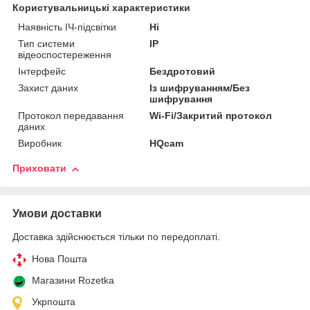
Користувальницькі характеристики
Наявність ІЧ-підсвітки
Ні
Тип системи
IP
відеоспостереження
Інтерфейс
Бездротовий
Захист даних
Із шифруванням/Без
шифрування
Протокол передавання
Wi-Fi/Закритий протокол
даних
Виробник
HQcam
Приховати
Умови доставки
Доставка здійснюється тільки по передоплаті.
Нова Пошта
Магазини Rozetka
Укрпошта