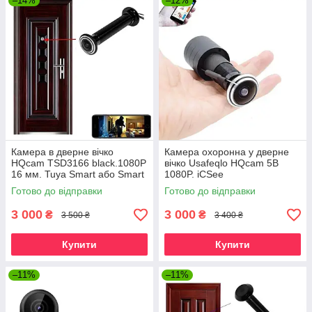
–14%
–12%
Камера в дверне вічко
Камера охоронна у дверне
HQcam TSD3166 black.1080P
вічко Usafeqlo HQcam 5B
16 мм. Tuya Smart або Smart
1080P. iCSee
Life
Готово до відправки
Готово до відправки
3 000
3 000
₴
₴
3 500 ₴
3 400 ₴
Купити
Купити
–11%
–11%