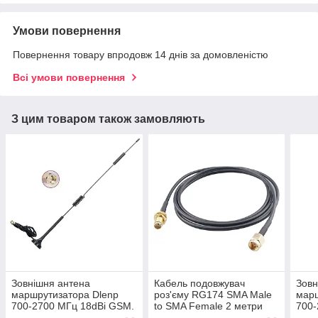
Умови повернення
Повернення товару впродовж 14 днів за домовленістю
Всі умови повернення
З цим товаром також замовляють
Зовнішня антена
Кабель подовжувач
Зовн
маршрутизатора Dlenp
роз'єму RG174 SMA Male
марш
700-2700 МГц 18dBi GSM.
to SMA Female 2 метри
700-
Антенний подовжувач із
антени WIFI / 4G
Анте