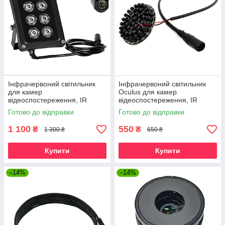
Інфрачервоний світильник
Інфрачервоний світильник
для камер
Oculus для камер
відеоспостереження, IR
відеоспостереження, IR
освітлювач нічного бачення
освітлювач нічного бачення
Готово до відправки
Готово до відправки
AZISHN LEDS-6B
850 нм
1 100
550
₴
₴
1 300 ₴
650 ₴
Купити
Купити
–14%
–14%