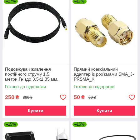
–17%
–17%
Подовжувач живлення
Прямий коаксіальний
постійного струму 1,5
адаптер із роз'ємами SMA_J-
метри.Гніздо 3,5x1.35 мм.
PRSMA_K
Дріт для камер
Готово до відправки
Готово до відправки
відеоспостереження 5В
250
50
₴
₴
300 ₴
60 ₴
Купити
Купити
–15%
–15%