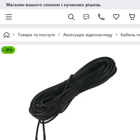
Магазин вашого спокою і сучасних рішень
Товари та послуги
Аксесуари відеонагляду
Кабель п
–8%