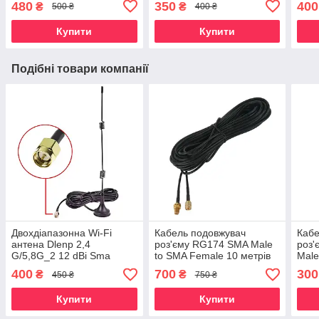
480
350
400
₴
₴
500 ₴
400 ₴
базою. sma
базо
Купити
Купити
Подібні товари компанії
Двохдіапазонна Wi-Fi
Кабель подовжувач
Кабе
антена Dlenp 2,4
роз'єму RG174 SMA Male
роз
G/5,8G_2 12 dBi Sma
to SMA Female 10 метрів
Male
male. Антенний
антен WIFI/4G
метр
400
700
300
₴
₴
450 ₴
750 ₴
подовжувач з базою
Купити
Купити