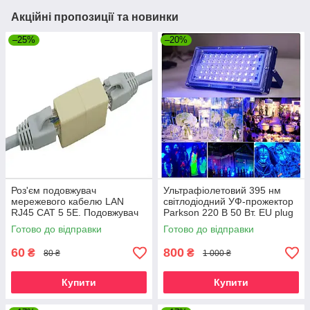
Акційні пропозиції та новинки
–25%
–20%
Роз'єм подовжувач
Ультрафіолетовий 395 нм
мережевого кабелю LAN
світлодіодний УФ-прожектор
RJ45 CAT 5 5E. Подовжувач
Parkson 220 В 50 Вт. EU plug
мережевого кабелю Ethernet.
Готово до відправки
Готово до відправки
60
800
₴
₴
80 ₴
1 000 ₴
Купити
Купити