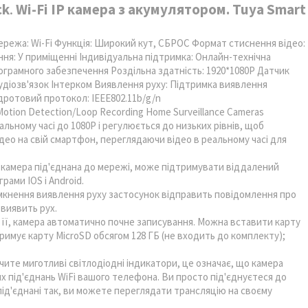
ck
.
Wi-Fi IP камера з акумулятором.
Tuya Smart
ережа: Wi-Fi Функція: Широкий кут, СБРОС Формат стиснення відео:
ння: У приміщенні Індивідуальна підтримка: Онлайн-технічна
ограмного забезпечення Роздільна здатність: 1920*1080P Датчик
аудіозв'язок Інтерком Виявлення руху: Підтримка виявлення
здротовий протокол: IEEE802.11b/g/n
 Motion Detection/Loop Recording Home Surveillance Cameras
альному часі до 1080P і регулюється до низьких рівнів, щоб
ідео на свій смартфон, переглядаючи відео в реальному часі для
к камера під'єднана до мережі, може підтримувати віддалений
рами IOS і Android.
імкнення виявлення руху застосунок відправить повідомлення про
 виявить рух.
ь її, камера автоматично почне записування. Можна вставити карту
дтримує карту MicroSD обсягом 128 ГБ (не входить до комплекту);
чите миготливі світлодіодні індикатори, це означає, що камера
х під'єднань WiFi вашого телефона. Ви просто під'єднуєтеся до
під'єднані так, ви можете переглядати трансляцію на своєму