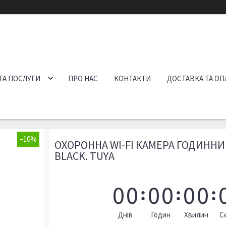
ТА ПОСЛУГИ
ПРО НАС
КОНТАКТИ
ДОСТАВКА ТА ОП
–10%
ОХОРОННА WI-FI КАМЕРА ГОДИННИК
BLACK. TUYA
0
0
0
0
0
0
Днів
Годин
Хвилин
С