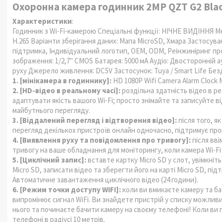
Охоронна камера годинник 2MP
QZT
G2 Bla
Характеристики
:
Годинник з Wi-Fi-камерою Спеціальні функції: НІЧНЕ ВИДІННЯ М
H.265 Варіанти зберігання даних: Мапа MicroSD, Хмара Застосува
підтримка, Індивідуальний логотип, OEM, ODM, Реінжиніринг пр
зображення: 1/2,7" CMOS Батарея: 5000 мА Аудіо: Двосторонній 
руху Джерело живлення: DC5V Застосунок: Tuya / Smart Life Бе
1. [мінікамера в годиннику]:
HD 1080P Wifi Camera Alarm Clock
2. [HD-відео в реальному часі]:
роздільна здатність відео в ре
адаптувати якість вашого Wi-Fi; просто знімайте та записуйте в
майбутнього перегляду.
3. [Віддалений перегляд і відтворення відео]:
після того, я
перегляд декількох пристроїв онлайн одночасно, підтримує прог
4. [Виявлення руху та повідомлення про тривогу]:
після вв
тривогу на ваше обладнання для моніторингу, коли камера Wi-Fi
5. [Циклічний запис]:
вставте картку Micro SD у слот, увімкніт
Micro SD, записати відео та зберегти його на карті Micro SD, пі
Автоматичне завантаження циклічного відео (24 години).
6. [Режим точки доступу WIFI]:
коли ви вмикаєте камеру та ба
випромінює сигнал WiFi. Ви знайдете пристрій у списку можливи
нього та починаєте бачити камеру на своєму телефоні! Коли ви 
телефоні в радіусі 10 метрів.