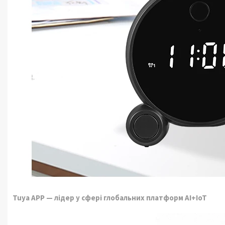
Tuya APP — лідер у сфері глобальних платформ AI+IoT