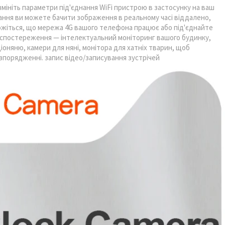
мініть параметри під'єднання WiFi пристрою в застосунку на ваш
ання ви можете бачити зображення в реальному часі віддалено,
можіться, що мережа 4G вашого телефона працює або під'єднайте
 спостереження — інтелектуальний моніторинг вашого будинку,
іоняню, камери для няні, монітора для хатніх тварин, щоб
зпорядженні. запис відео/записування зустрічей