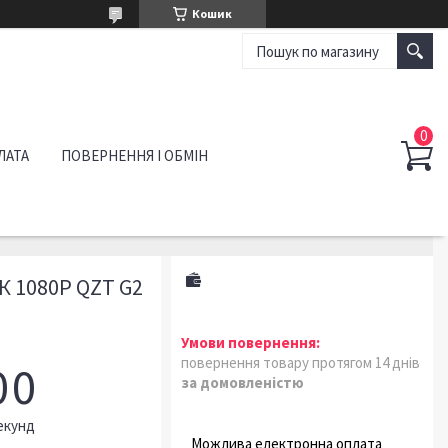
Кошик
ЛАТА
ПОВЕРНЕННЯ І ОБМІН
 1080P QZT G2
повернення товару протягом 14 днів
0
0
за домовленістю
екунд