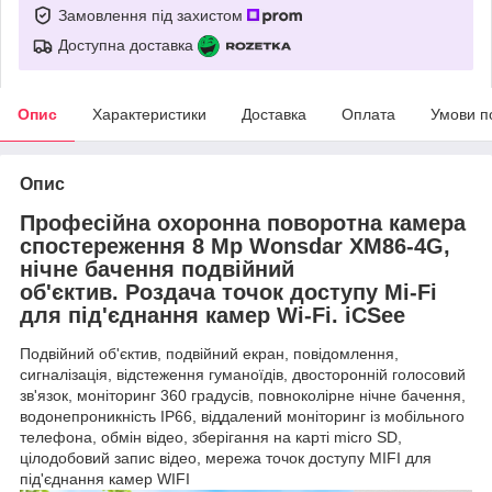
Замовлення під захистом
Доступна доставка
Опис
Характеристики
Доставка
Оплата
Умови п
Опис
Професійна охоронна поворотна камера
спостереження 8 Mp Wonsdar XM86-4G,
нічне бачення подвійний
об'єктив
.
Роздача точок доступу Mi-Fi
для під'єднання камер Wi-Fi.
iCSee
Подвійний об'єктив, подвійний екран, повідомлення,
сигналізація, відстеження гуманоїдів, двосторонній голосовий
зв'язок, моніторинг 360 градусів, повноколірне нічне бачення,
водонепроникність IP66, віддалений моніторинг із мобільного
телефона, обмін відео, зберігання на карті micro SD,
цілодобовий запис відео, мережа точок доступу MIFI для
під'єднання камер WIFI