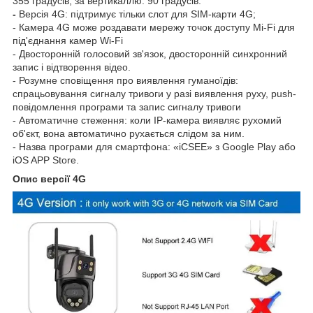
355 градусів; за вертикаллю: 90 градусів.
-
Версія 4G: підтримує тільки слот для SIM-карти 4G;
- Камера 4G може роздавати мережу точок доступу Mi-Fi для
під'єднання камер Wi-Fi
- Двосторонній голосовий зв'язок, двосторонній синхронний
запис і відтворення відео.
- Розумне сповіщення про виявлення гуманоїдів:
спрацьовування сигналу тривоги у разі виявлення руху, push-
повідомлення програми та запис сигналу тривоги
- Автоматичне стеження: коли IP-камера виявляє рухомий
об'єкт, вона автоматично рухається слідом за ним.
- Назва програми для смартфона: «iCSEE» з Google Play або
iOS APP Store.
Опис версії 4G