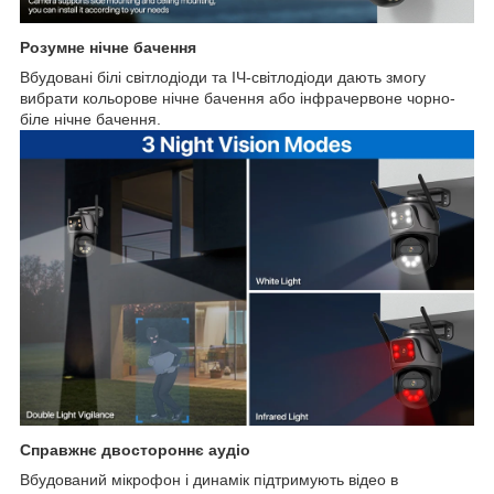
Розумне нічне бачення
Вбудовані білі світлодіоди та ІЧ-світлодіоди дають змогу
вибрати кольорове нічне бачення або інфрачервоне чорно-
біле нічне бачення.
Справжнє двостороннє аудіо
Вбудований мікрофон і динамік підтримують відео в