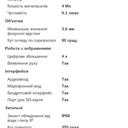
Кількість мегапікселів
4 Мп
Чутливість
0.1 люкс
Об'єктив
Мінімальне значення
3.6 мм
фокусної відстані
Кут огляду по горизонталі
90 град.
Робота з зображенням
Цифрове збільшення
4 х
Виявлення руху
Так
Інтерфейси
Аудиовихід
Так
Мікрофонний вхід
Так
Бездротовий інтерфейс
Так
Порт для SD-карти
Так
Загальні
Захист обладнання від
IP66
води і пилу IP
Кут повороту
355 град.