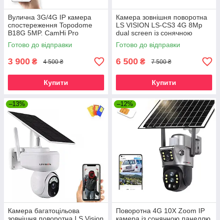
Вулична 3G/4G IP камера
Камера зовнішня поворотна
спостереження Topodome
LS VISION LS-CS3 4G 8Mp
B18G 5MP. CamHi Pro
dual screen із сонячною
панеллю. V380Pro
Готово до відправки
Готово до відправки
3 900
6 500
₴
₴
4 500 ₴
7 500 ₴
Купити
Купити
–13%
–12%
Камера багатоцільова
Поворотна 4G 10X Zoom IP
зовнішня поворотна LS Vision
камера із сонячною панеллю