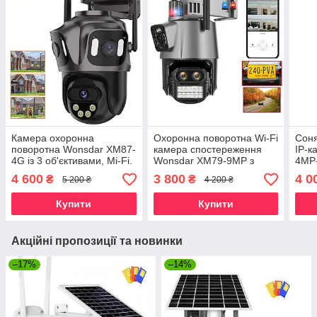
Камера охоронна
Охоронна поворотна Wi-Fi
Соня
поворотна Wonsdar XM87-
камера спостереження
IP-к
4G із 3 об'єктивами, Mi-Fi.
Wonsdar XM79-9MP з
4MP-
iCSee
сиреною. Зум, Alexa NVR,
дина
4 600
3 800
4 0
₴
₴
5 200 ₴
4 200 ₴
Bluetooth. iCSee
мікр
Купити
Купити
Акційні пропозиції та новинки
–17%
–14%