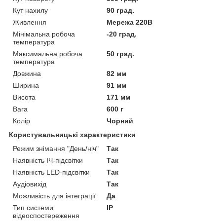
Кут нахилу
90 град.
Живлення
Мережа 220В
Мінімальна робоча
-20 град.
температура
Максимальна робоча
50 град.
температура
Довжина
82 мм
Ширина
91 мм
Висота
171 мм
Вага
600 г
Колір
Чорний
Користувальницькі характеристики
Режим знімання "День/ніч"
Так
Наявність ІЧ-підсвітки
Так
Наявність LED-підсвітки
Так
Аудіовихід
Так
Можливість для інтеграції
Да
Тип системи
IP
відеоспостереження