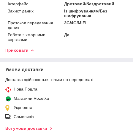
Інтерфейс
Дротовий/бездротовий
Захист даних
Із шифруванням/Без
шифрування
Протокол передавання
3G/4G/MiFi
даних
Робота з хмарними
Да
сервісами
Приховати
Умови доставки
Доставка здійснюється тільки по передоплаті.
Нова Пошта
Магазини Rozetka
Укрпошта
Самовивіз
Всі умови доставки