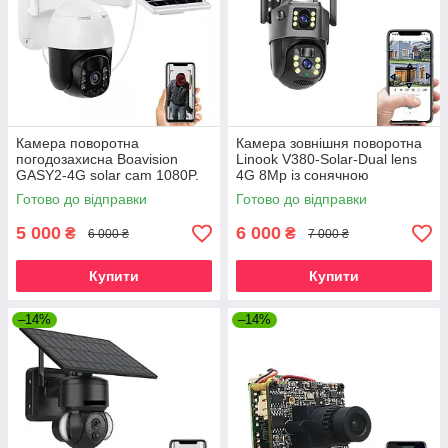
Камера поворотна
Камера зовнішня поворотна
погодозахисна Boavision
Linook V380-Solar-Dual lens
GASY2-4G solar cam 1080P.
4G 8Mp із сонячною
Camhi Pro
панеллю. V380Pro
Готово до відправки
Готово до відправки
5 000
6 000
₴
₴
6 000 ₴
7 000 ₴
Купити
Купити
–14%
–14%