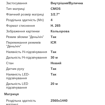
Застосування
Внутрішня/Вулична
Тип матриці
CMOS
Фізичний розмір матриці
1/2.7"
Роздільна здатність (Мп)
4
Формат стиснення
H. 265
Зображення картинки
Кольорова
Режим зйомки "День/ніч"
Так
Перемикання режимів
ICR
"День/ніч"
Наявність ІЧ-підсвічування
Так
Дальність ІЧ-підсвічування
30 м
Стан
Новий
Датчик руху
Так
Наявність LED-
Так
підсвічування
Дальність LED
20 м
підсвічування
Матриця
Роздільна здатність
2560х1440
матриці