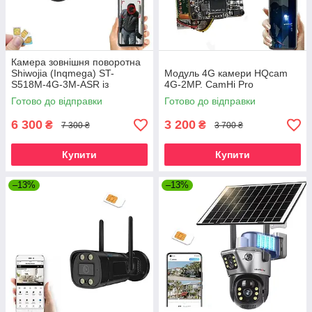
Камера зовнішня поворотна
Shiwojia (Inqmega) ST-
Модуль 4G камери HQcam
S518M-4G-3M-ASR із
4G-2MP. CamHi Pro
сонячною панеллю. UBox
Готово до відправки
Готово до відправки
6 300
3 200
₴
₴
7 300 ₴
3 700 ₴
Купити
Купити
–13%
–13%