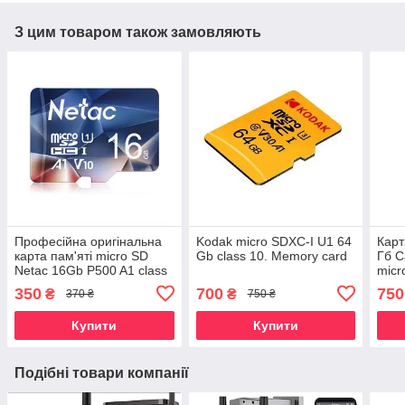
З цим товаром також замовляють
Професійна оригінальна
Kodak micro SDXC-I U1 64
Карт
карта пам'яті micro SD
Gb class 10. Memory card
Гб C
Netac 16Gb P500 A1 class
mic
10.
350
700
750
₴
₴
370 ₴
750 ₴
Купити
Купити
Подібні товари компанії