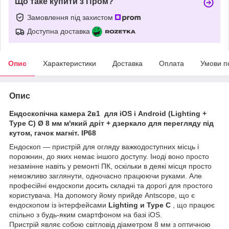
Що таке купити з Пром?
Замовлення під захистом
Доступна доставка
Опис
Характеристики
Доставка
Оплата
Умови п
Опис
Ендоскопічна камера 2в1 для iOS і Android (Lighting +
Type C) Ø 8 мм м'який дріт + дзеркало для перегляду під
кутом, гачок магніт. IP68
Ендоскоп — пристрій для огляду важкодоступних місць і
порожнин, до яких немає іншого доступу. Іноді воно просто
незамінне навіть у ремонті ПК, оскільки в деякі місця просто
неможливо заглянути, одночасно працюючи руками. Але
професійні ендоскопи досить складні та дорогі для простого
користувача. На допомогу йому прийде Antscope, що є
ендоскопом із інтерфейсами
Lighting и Type C
, що працює
спільно з будь-яким смартфоном на базі iOS.
Пристрій являє собою світловід діаметром 8 мм з оптичною