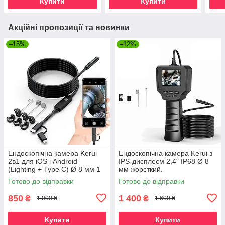
Купити
Купити
Акційні пропозиції та новинки
–15%
–12%
Ендоскопічна камера Kerui
Ендоскопічна камера Kerui з
2в1 для iOS і Android
IPS-дисплеєм 2,4" IP68 Ø 8
(Lighting + Type C) Ø 8 мм 1
мм жорсткий.
м жорсткий
Готово до відправки
Готово до відправки
850
1 400
₴
₴
1 000 ₴
1 600 ₴
Купити
Купити