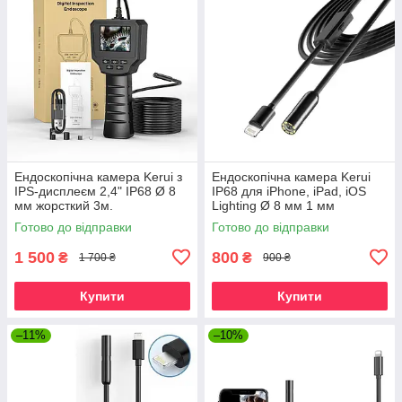
Ендоскопічна камера Kerui з
Ендоскопічна камера Kerui
IPS-дисплеєм 2,4" IP68 Ø 8
IP68 для iPhone, iPad, iOS
мм жорсткий 3м.
Lighting Ø 8 мм 1 мм
жорсткий.
Готово до відправки
Готово до відправки
1 500
800
₴
₴
1 700 ₴
900 ₴
Купити
Купити
–11%
–10%