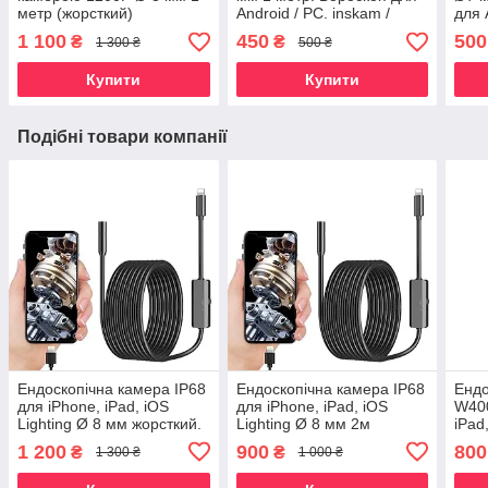
метр (жорсткий)
Android / PC. inskam /
для 
AN98.
AN9
1 100
450
500
₴
₴
1 300 ₴
500 ₴
Купити
Купити
Подібні товари компанії
Ендоскопічна камера IP68
Ендоскопічна камера IP68
Ендо
для iPhone, iPad, iOS
для iPhone, iPad, iOS
W400
Lighting Ø 8 мм жорсткий.
Lighting Ø 8 мм 2м
iPad
жорсткий.
1 мм
1 200
900
800
₴
₴
1 300 ₴
1 000 ₴