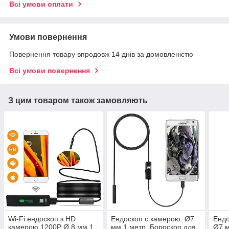
Всі умови оплати
Умови повернення
Повернення товару впродовж 14 днів за домовленістю
Всі умови повернення
З цим товаром також замовляють
Wi-Fi ендоскоп з HD
Ендоскоп c камерою: Ø7
Ендо
камерою 1200P Ø 8 мм 1
мм 1 метр. Бороскоп для
Ø7 м