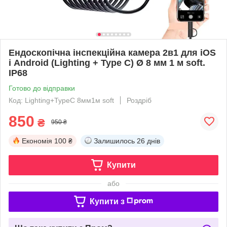
Ендоскопічна інспекційна камера 2в1 для iOS
і Android (Lighting + Type C) Ø 8 мм 1 м soft.
IP68
Готово до відправки
Код: Lighting+TypeC 8мм1м soft
Роздріб
850
₴
950 ₴
Економія
100 ₴
Залишилось
26 днів
Купити
або
Купити з