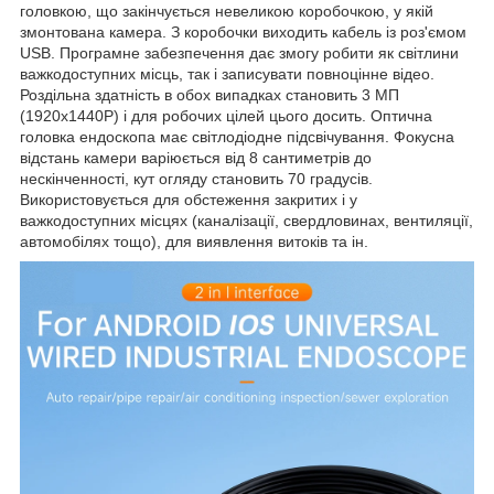
головкою, що закінчується невеликою коробочкою, у якій
змонтована камера. З коробочки виходить кабель із роз'ємом
USB. Програмне забезпечення дає змогу робити як світлини
важкодоступних місць, так і записувати повноцінне відео.
Роздільна здатність в обох випадках становить 3 МП
(1920х1440Р) і для робочих цілей цього досить. Оптична
головка ендоскопа має світлодіодне підсвічування. Фокусна
відстань камери варіюється від 8 сантиметрів до
нескінченності, кут огляду становить 70 градусів.
Використовується для обстеження закритих і у
важкодоступних місцях (каналізації, свердловинах, вентиляції,
автомобілях тощо), для виявлення витоків та ін.