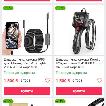
–12%
–12%
Ендоскопічна камера IP68
Ендоскопічна камера Kerui з
для iPhone, iPad, iOS Lighting
IPS-дисплеєм 2,4" IP68 Ø 5,5
Ø 8 мм 10м жорсткий.
мм 2 мм жорсткий.
Готово до відправки
Готово до відправки
1 500
1 500
₴
₴
1 700 ₴
1 700 ₴
Купити
Купити
–12%
–11%