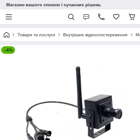
Магазин вашого спокою і сучасних рішень
Товари та послуги
Внутрішнє відеоспостереження
Ме
–4%