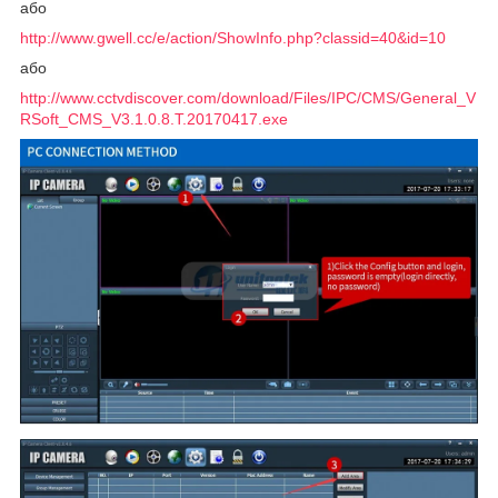
або
http://www.gwell.cc/e/action/ShowInfo.php?classid=40&id=10
або
http://www.cctvdiscover.com/download/Files/IPC/CMS/General_V
RSoft_CMS_V3.1.0.8.T.20170417.exe