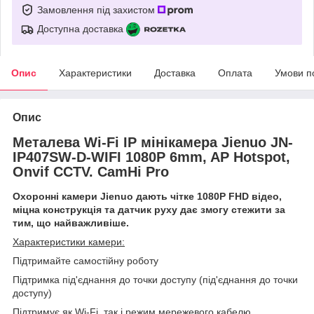
Замовлення під захистом
Доступна доставка
Опис
Характеристики
Доставка
Оплата
Умови п
Опис
Металева Wi-Fi IP мінікамера Jienuo JN-
IP407SW-D-WIFI 1080P 6mm, AP Hotspot,
Onvif CCTV. CamHi Pro
Охоронні камери Jienuo дають чітке 1080P FHD відео,
міцна конструкція та датчик руху дає змогу стежити за
тим, що найважливіше.
Характеристики камери:
Підтримайте самостійну роботу
Підтримка під'єднання до точки доступу (під'єднання до точки
доступу)
Підтримує як Wi-Fi, так і режим мережевого кабелю