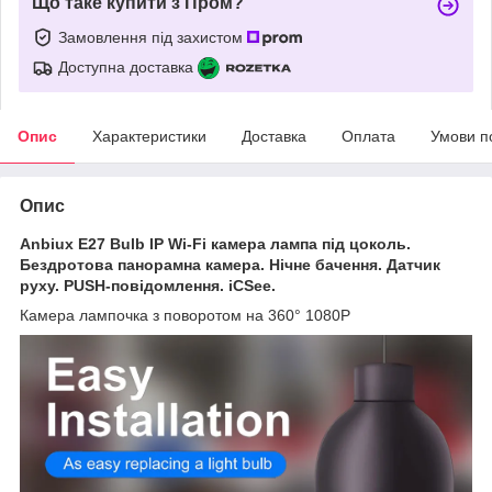
Що таке купити з Пром?
Замовлення під захистом
Доступна доставка
Опис
Характеристики
Доставка
Оплата
Умови п
Опис
Anbiux
E27
Bulb IP
Wi-Fi
камера лампа під цоколь.
Бездротова панорамна камера. Нічне бачення. Датчик
руху.
PUSH-повідомлення.
iCSee.
Камера лампочка з поворотом на 360° 1080P