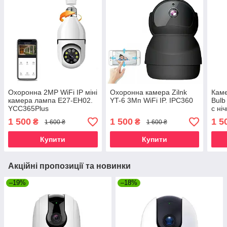
Охоронна 2MP WiFi IP міні
Охоронна камера Zilnk
Каме
камера лампа E27-EH02.
YT-6 3Мп WiFi IP. IPC360
Bulb
YCC365Plus
c ні
сенс
1 500
1 500
1 5
₴
₴
1 600 ₴
1 600 ₴
Купити
Купити
Акційні пропозиції та новинки
–19%
–18%