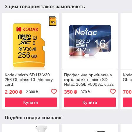
З цим товаром також замовляють
Kodak micro SD U3 V30
Професійна оригінальна
Koda
256 Gb class 10. Memory
карта пам'яті micro SD
Gb c
card
Netac 16Gb P500 A1 class
10.
2 200
350
700
₴
₴
2 300 ₴
370 ₴
Купити
Купити
Подібні товари компанії