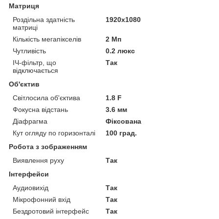
Матриця
Роздільна здатність
1920x1080
матриці
Кількість мегапікселів
2 Мп
Чутливість
0.2 люкс
ІЧ-фільтр, що
Так
відключається
Об'єктив
Світлосила об'єктива
1.8 F
Фокусна відстань
3.6 мм
Діафрагма
Фіксована
Кут огляду по горизонталі
100 град.
Робота з зображенням
Виявлення руху
Так
Інтерфейси
Аудиовихід
Так
Мікрофонний вхід
Так
Бездротовий інтерфейс
Так