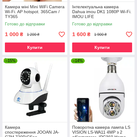
Камера міні Mini WiFi Camera
Інтелектуальна камера
Wi-Fi. AP hotspot. 365Cam /
Dahua imou DK1 1080P Wi-Fi.
TY365
IMOU LIFE
Готово до відправки
Готово до відправки
1 000
1 600
₴
₴
1 200 ₴
1 900 ₴
Купити
Купити
–15%
–14%
Камера
Поворотна камера лампа LS
спостереження JOOAN JA-
VISION LS-WA11 4MP з 2