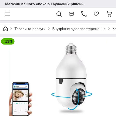
Магазин вашого спокою і сучасних рішень
Товари та послуги
Внутрішнє відеоспостереження
Ка
–13%