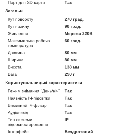
Порт для SD-карти
Так
Загальні
Кут повороту
270 град.
Кут нахилу
90 град.
Живлення
Мережа 220В
Максимальна робоча
60 град.
температура
Довжина
80 мм
Ширина
80 мм
Висота
138 мм
Вага
250 г
Користувальницькі характеристики
Режим знімання "День/ніч"
Так
Наявність ІЧ-підсвітки
Так
Вимикний ІЧ-фільтр
Так
Аудіовихід
Так
Тип системи
IP
відеоспостереження
Інтерфейс
Бездротовий