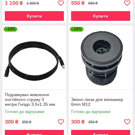
1 100
550
₴
₴
1 300 ₴
650 ₴
Купити
Купити
–14%
–14%
Подовжувач живлення
постійного струму 3
Змінні лінзи для мінікамер
метри.Гніздо 3,5x1.35 мм.
6mm M12
Дріт для камер
Готово до відправки
Готово до відправки
відеоспостереження 5В
300
300
₴
₴
350 ₴
350 ₴
Купити
Купити