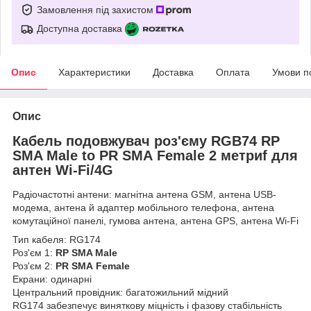
Замовлення під захистом
Доступна доставка
Опис
Характеристики
Доставка
Оплата
Умови п
Опис
Кабель подовжувач роз'єму RGB74 RP
SMA Male to
PR SMA
Female 2 метриf для
антен Wi-Fi/4G
Радіочастотні антени: магнітна антена GSM, антена USB-
модема, антена й адаптер мобільного телефона, антена
комутаційної панелі, гумова антена, антена GPS, антена Wi-Fi
Тип кабеля: RG174
Роз'єм 1:
RP SMA Male
Роз'єм 2:
PR SMA
Female
Екрани: одинарні
Центральний провідник: багатожильний мідний
RG174 забезпечує виняткову міцність і фазову стабільність