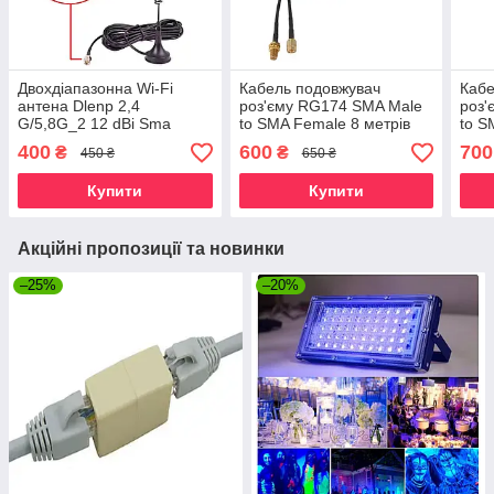
Двохдіапазонна Wi-Fi
Кабель подовжувач
Кабе
антена Dlenp 2,4
роз'єму RG174 SMA Male
роз'
G/5,8G_2 12 dBi Sma
to SMA Female 8 метрів
to S
male. Антенний
антен WIFI/4G
анте
400
600
700
₴
₴
450 ₴
650 ₴
подовжувач з базою
Купити
Купити
Акційні пропозиції та новинки
–25%
–20%