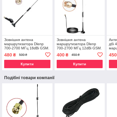
Зовнішня антена
Зовнішня антена
Анте
маршрутизатора Dlenp
маршрутизатора Dlenp
дбі 
700-2700 МГц 18dBi GSM.
700-2700 МГц 12dBi GSM.
мар
Антенний подовжувач із
Антенний подовжувач із
GSM
480
400
450
₴
₴
500 ₴
450 ₴
базою. sma
базою. SMA male
270
Купити
Купити
Подібні товари компанії