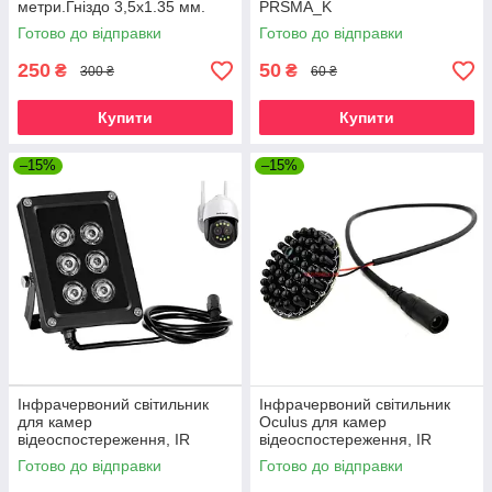
метри.Гніздо 3,5x1.35 мм.
PRSMA_K
Дріт для камер
Готово до відправки
Готово до відправки
відеоспостереження 5В
250
50
₴
₴
300 ₴
60 ₴
Купити
Купити
–15%
–15%
Інфрачервоний світильник
Інфрачервоний світильник
для камер
Oculus для камер
відеоспостереження, IR
відеоспостереження, IR
освітлювач нічного бачення
освітлювач нічного бачення
Готово до відправки
Готово до відправки
AZISHN LEDS-6B
850 нм