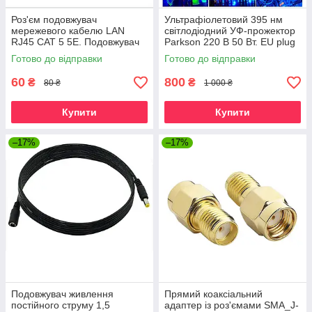
Роз'єм подовжувач
Ультрафіолетовий 395 нм
мережевого кабелю LAN
світлодіодний УФ-прожектор
RJ45 CAT 5 5E. Подовжувач
Parkson 220 В 50 Вт. EU plug
мережевого кабелю Ethernet.
Готово до відправки
Готово до відправки
60
800
₴
₴
80 ₴
1 000 ₴
Купити
Купити
–17%
–17%
Подовжувач живлення
Прямий коаксіальний
постійного струму 1,5
адаптер із роз'ємами SMA_J-