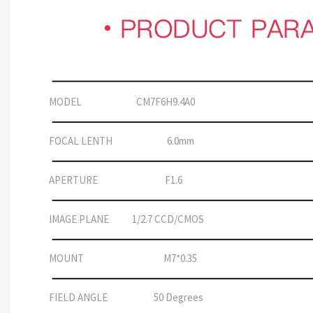
MODEL CM7F6H9.4A0
FOCAL LENTH 6.0mm
APERTURE F1.6
IMAGE PLANE 1/2.7 CCD/CMOS
MOUNT M7*0.35
FIELD ANGLE 50 Degrees