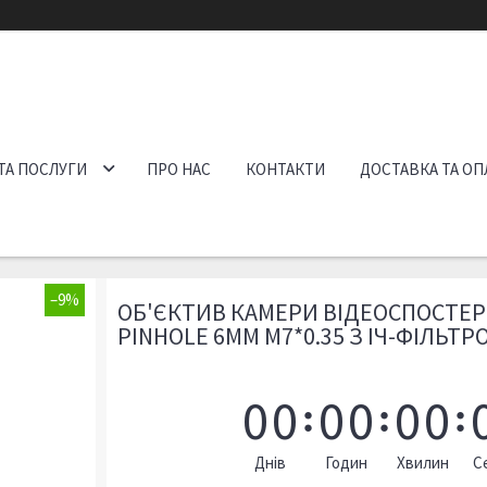
ТА ПОСЛУГИ
ПРО НАС
КОНТАКТИ
ДОСТАВКА ТА ОП
–9%
ОБ'ЄКТИВ КАМЕРИ ВІДЕОСПОСТЕ
PINHOLE 6MM M7*0.35 З ІЧ-ФІЛЬТР
0
0
0
0
0
0
Днів
Годин
Хвилин
С