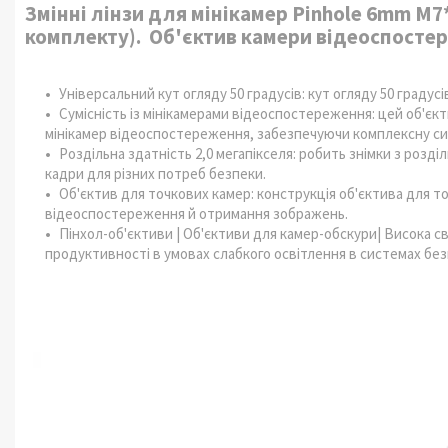
Змінні лінзи для мінікамер Pinhole 6mm M7
комплекту).
Об'єктив камери відеоспосте
Універсальний кут огляду 50 градусів: кут огляду 50 градусі
Сумісність із мінікамерами відеоспостереження: цей об'єк
мінікамер відеоспостереження, забезпечуючи комплексну си
Роздільна здатність 2,0 мегапікселя: робить знімки з розді
кадри для різних потреб безпеки.
Об'єктив для точкових камер: конструкція об'єктива для т
відеоспостереження й отримання зображень.
Пінхол-об'єктиви | Об'єктиви для камер-обскури| Висока с
продуктивності в умовах слабкого освітлення в системах без