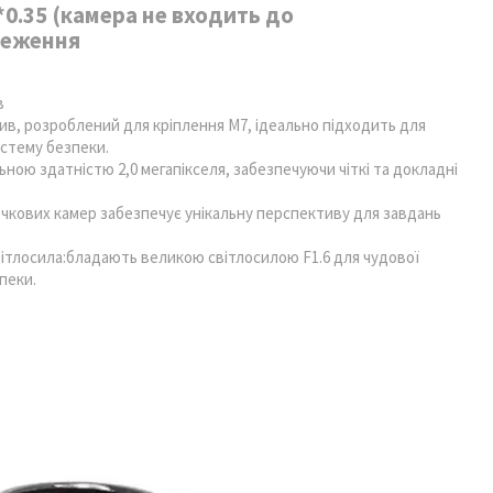
*0.35 (камера не входить до
реження
в
тив, розроблений для кріплення M7, ідеально підходить для
стему безпеки.
льною здатністю 2,0 мегапікселя, забезпечуючи чіткі та докладні
очкових камер забезпечує унікальну перспективу для завдань
вітлосила:бладають великою світлосилою F1.6 для чудової
пеки.