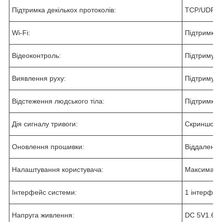
Підтримка декількох протоколів:
TCP/UDP, I
Wi-Fi:
Підтримка 
Відеоконтроль:
Підтримува
Виявлення руху:
Підтримува
Відстеження людського тіла:
Підтримка 
Дія сигналу тривоги:
Скриншот p
Оновлення прошивки:
Віддалене 
Налаштування користувача:
Максимальн
Інтерфейс системи:
1 інтерфей
Напруга живлення:
DC 5V1.6A