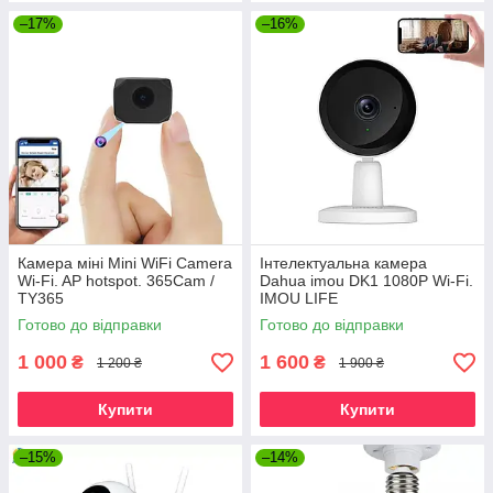
–17%
–16%
Камера міні Mini WiFi Camera
Інтелектуальна камера
Wi-Fi. AP hotspot. 365Cam /
Dahua imou DK1 1080P Wi-Fi.
TY365
IMOU LIFE
Готово до відправки
Готово до відправки
1 000
1 600
₴
₴
1 200 ₴
1 900 ₴
Купити
Купити
–15%
–14%