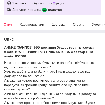
Замовлення під захистом
Доступна доставка
Опис
Характеристики
Доставка
Оплата
Умови п
Опис
ANNKE (SANNCE) 36G домашня бездротова ip-камера
безпеки Wi-Fi 1080P. P2P. Нічне бачення. Двостороння
аудіо. IPC360
Не знаєте, що у вашому будинку чи на роботі відбувається
вдень і вночі, коли вас немає?
Хочете, щоб знати та бачити, хто і коли заходить до вас
додому або на ваш офіс?
А може, ви хочете поспілкуватися з домочадцями та
порадити, як зробити краще заняття або що ви за ними
сильно скучили?
Хочете знати, коли ваші працівники приходять на роботу та
чим займаються у робочий час?
А може, вам просто потрібно з ними поспілкуватися й дати