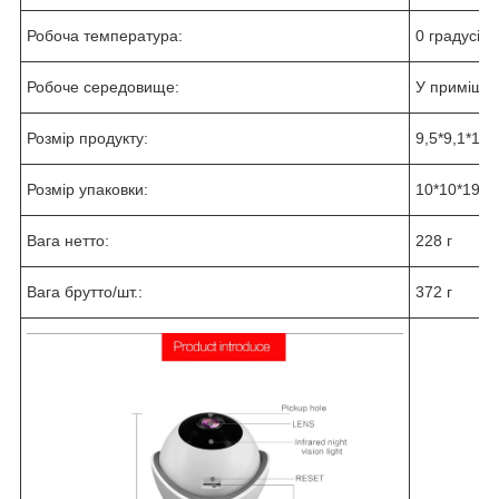
Робоча температура:
0 градусів 
Робоче середовище:
У приміщен
Розмір продукту:
9,5*9,1*13,
Розмір упаковки:
10*10*19,8
Вага нетто:
228 г
Вага брутто/шт.:
372 г