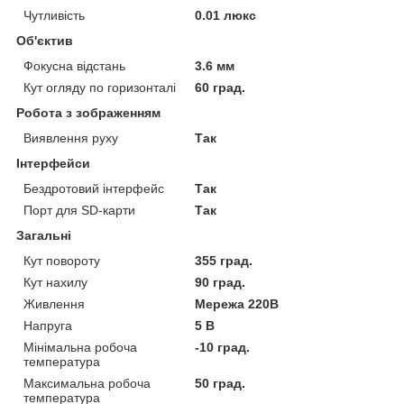
Чутливість
0.01 люкс
Об'єктив
Фокусна відстань
3.6 мм
Кут огляду по горизонталі
60 град.
Робота з зображенням
Виявлення руху
Так
Інтерфейси
Бездротовий інтерфейс
Так
Порт для SD-карти
Так
Загальні
Кут повороту
355 град.
Кут нахилу
90 град.
Живлення
Мережа 220В
Напруга
5 В
Мінімальна робоча
-10 град.
температура
Максимальна робоча
50 град.
температура