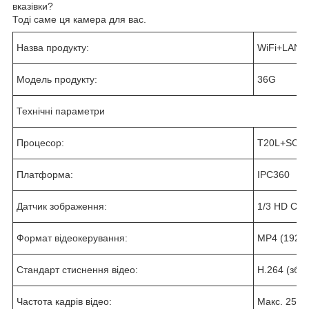
вказівки?
Тоді саме ця камера для вас.
Назва продукту:
WiFi+LAN 
Модель продукту:
36G
Технічні параметри
Процесор:
T20L+SC2
Платформа:
IPC360
Датчик зображення:
1/3 HD CM
Формат відеокерування:
MP4 (1920*
Стандарт стиснення відео:
H.264 (збе
Частота кадрів відео:
Макс. 25 ка