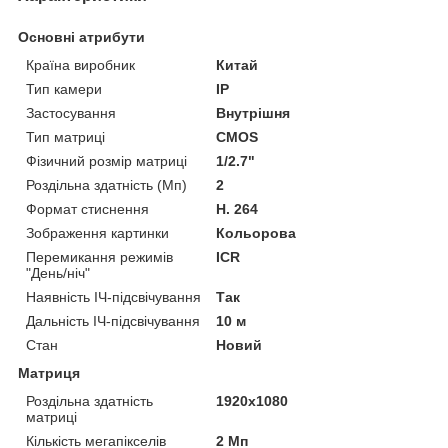
Основні атрибути
Країна виробник
Китай
Тип камери
IP
Застосування
Внутрішня
Тип матриці
CMOS
Фізичний розмір матриці
1/2.7"
Роздільна здатність (Мп)
2
Формат стиснення
H. 264
Зображення картинки
Кольорова
Перемикання режимів
ICR
"День/ніч"
Наявність ІЧ-підсвічування
Так
Дальність ІЧ-підсвічування
10 м
Стан
Новий
Матриця
Роздільна здатність
1920x1080
матриці
Кількість мегапікселів
2 Мп