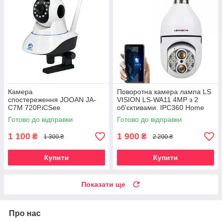
Камера
Поворотна камера лампа LS
спостереження JOOAN JA-
VISION LS-WA11 4MP з 2
C7M 720Р.iCSee
об'єктивами. IPC360 Home
Готово до відправки
Готово до відправки
1 100
1 900
₴
₴
1 300 ₴
2 200 ₴
Купити
Купити
Показати ще
Про нас