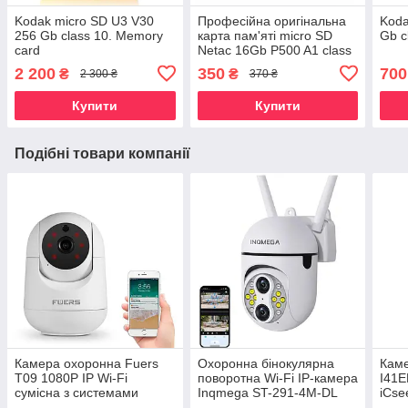
Kodak micro SD U3 V30
Професійна оригінальна
Koda
256 Gb class 10. Memory
карта пам'яті micro SD
Gb c
card
Netac 16Gb P500 A1 class
10.
2 200
350
700
₴
₴
2 300 ₴
370 ₴
Купити
Купити
Подібні товари компанії
Камера охоронна Fuers
Охоронна бінокулярна
Кам
T09 1080P IP Wi-Fi
поворотна Wi-Fi IP-камера
I41E
сумісна з системами
Inqmega ST-291-4M-DL
iCse
безпеки Tuya
гібридний зум 10x. IPC360