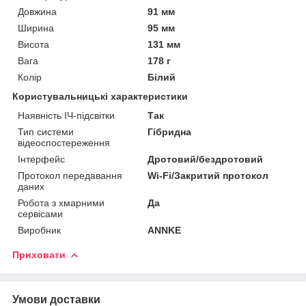
Довжина
91 мм
Ширина
95 мм
Висота
131 мм
Вага
178 г
Колір
Білий
Користувальницькі характеристики
Наявність ІЧ-підсвітки
Так
Тип системи
Гібридна
відеоспостереження
Інтерфейс
Дротовий/бездротовий
Протокол передавання
Wi-Fi/Закритий протокол
даних
Робота з хмарними
Да
сервісами
Виробник
ANNKE
Приховати
Умови доставки