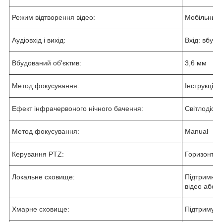
Режим відтворення відео:
Мобільний 
Аудіовхід і вихід:
Вхід: вбуд
Вбудований об'єктив:
3,6 мм
Метод фокусування:
Інструкція
Ефект інфрачервоного нічного бачення:
Світлодіод
Метод фокусування:
Manual
Керування PTZ:
Горизонтал
Локальне сховище:
Підтримка 
відео або 
Хмарне сховище:
Підтримува