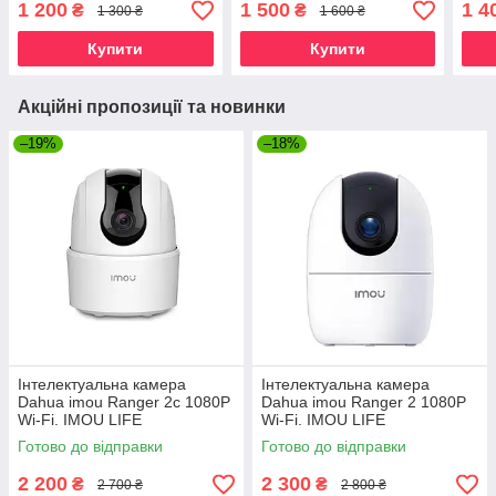
1 200
1 500
1 4
₴
₴
1 300 ₴
1 600 ₴
Home
Купити
Купити
Акційні пропозиції та новинки
–19%
–18%
Інтелектуальна камера
Інтелектуальна камера
Dahua imou Ranger 2c 1080P
Dahua imou Ranger 2 1080P
Wi-Fi. IMOU LIFE
Wi-Fi. IMOU LIFE
Готово до відправки
Готово до відправки
2 200
2 300
₴
₴
2 700 ₴
2 800 ₴