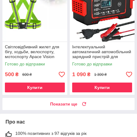
Світловідбивний жилет для
Інтелектуальний
бігу, ходьби, велоспорту,
автоматичний автомобільний
мотоспорту Apace Vision
зарядний пристрій для
акумуляторів EAFC 12В 6А
Готово до відправки
Готово до відправки
RED
500
1 090
₴
₴
600 ₴
1 300 ₴
Купити
Купити
Показати ще
Про нас
100% позитивних з 97 відгуків за рік