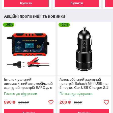
Купити
Купити
Акційні пропозиції та новинки
–26%
–20%
Інтелектуальний
Автомобільний зарядний
автоматичний автомобільний
пристрій Suhach Mini USB на
зарядний пристрій EAFC для
2 порта. Car USB Charger 2.1
акумуляторів 12 В 6 А new
A. Чорний
Готово до відправки
Готово до відправки
890
200
₴
₴
1 200 ₴
250 ₴