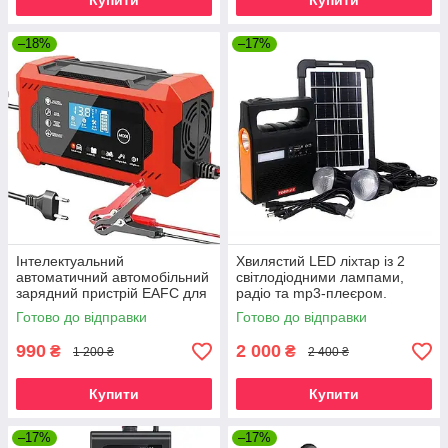
Купити
Купити
–18%
–17%
Інтелектуальний
Хвилястий LED ліхтар із 2
автоматичний автомобільний
світлодіодними лампами,
зарядний пристрій EAFC для
радіо та mp3-плеєром.
акумуляторів EAFC 12В 6А_2
YOBOLIFE LM-3601
Готово до відправки
Готово до відправки
990
2 000
₴
₴
1 200 ₴
2 400 ₴
Купити
Купити
–17%
–17%