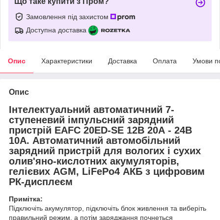
Що таке купити з Пром?
Замовлення під захистом
Доступна доставка
Опис
Характеристики
Доставка
Оплата
Умови п
Опис
Інтелектуальний автоматичний 7-
ступеневий імпульсний зарядний
пристрій EAFC 20ED-SE 12В 20А - 24B
10A. Автоматичний автомобільний
зарядний пристрій для вологих і сухих
олив'яно-кислотних акумуляторів,
гелієвих AGM, LiFePo4 АКБ з цифровим
РК-дисплеєм
Примітка:
Підключіть акумулятор, підключіть блок живлення та виберіть
правильний режим, а потім заряджання почнеться