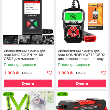
Діагностичний сканер для
Діагностичний сканер для
авто KINGBOLEN YA100
авто KONNWEI KW310 OBD2
OBD2 для читання та
для читання і стирання коду
стирання коду помилки
помилки двигуна.
Готово до відправки
Готово до відправки
двигуна.
1 000
1 000
₴
₴
1 200 ₴
1 200 ₴
Купити
Купити
–17%
–16%