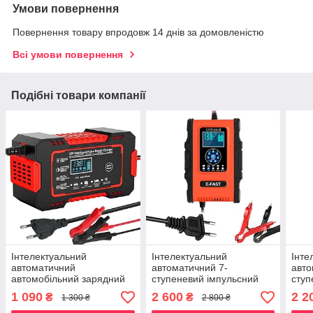
Умови повернення
Повернення товару впродовж 14 днів за домовленістю
Всі умови повернення
Подібні товари компанії
Інтелектуальний
Інтелектуальний
Інте
автоматичний
автоматичний 7-
авто
автомобільний зарядний
ступеневий імпульсний
ступ
пристрій для акумуляторів
зарядний пристрій E-FAST
заря
1 090
2 600
2 2
₴
₴
1 300 ₴
2 800 ₴
EAFC 12В 6А RED
/ Foxsur 12 В 12 А — 24B
(FOX
6A
24B 