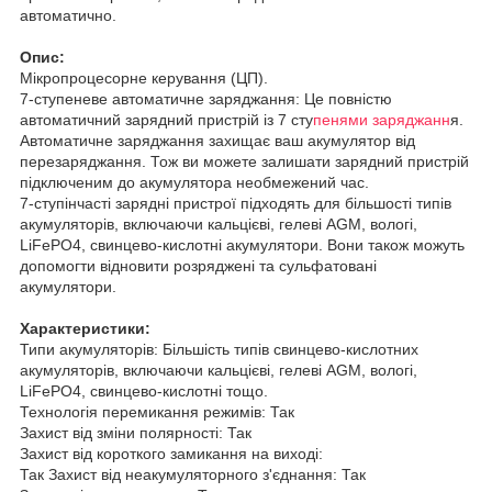
автоматично.
Опис:
Мікропроцесорне керування (ЦП).
7-ступеневе автоматичне заряджання: Це повністю
автоматичний зарядний пристрій із 7 сту
пенями заряджанн
я.
Автоматичне заряджання захищає ваш акумулятор від
перезаряджання. Тож ви можете залишати зарядний пристрій
підключеним до акумулятора необмежений час.
7-ступінчасті зарядні пристрої підходять для більшості типів
акумуляторів, включаючи кальцієві, гелеві AGM, вологі,
LiFePO4, свинцево-кислотні акумулятори. Вони також можуть
допомогти відновити розряджені та сульфатовані
акумулятори.
Характеристики:
Типи акумуляторів: Більшість типів свинцево-кислотних
акумуляторів, включаючи кальцієві, гелеві AGM, вологі,
LiFePO4, свинцево-кислотні тощо.
Технологія перемикання режимів: Так
Захист від зміни полярності: Так
Захист від короткого замикання на виході:
Так Захист від неакумуляторного з'єднання: Так