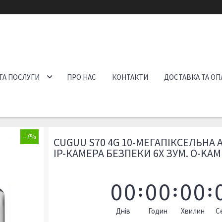
ТА ПОСЛУГИ
ПРО НАС
КОНТАКТИ
ДОСТАВКА ТА ОП
–7%
CUGUU S70 4G 10-МЕГАПІКСЕЛЬНА
IP-КАМЕРА БЕЗПЕКИ 6X ЗУМ. O-KAM
0
0
0
0
0
0
Днів
Годин
Хвилин
С