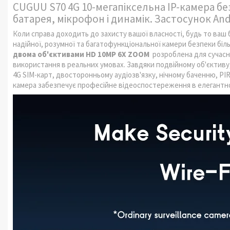
CUGUU S70 4G 10-мегапіксельна IP-камера бе
батарея, мікрофон і динамік.
Застосунок And
Коли справа доходить до захисту вашої власності, будь то ваш 
надійної, розумної та багатофункціональної камери безпеки біл
двома об'єктивами HD 10MP 6X ZOOM
розроблена для сучасн
використання в реальних умовах. Завдяки подвійному об'єктиву,
4G SIM-карт, двосторонньому аудіозв'язку, нічному баченню, PI
камера забезпечує професійне відеоспостереження в елегантном