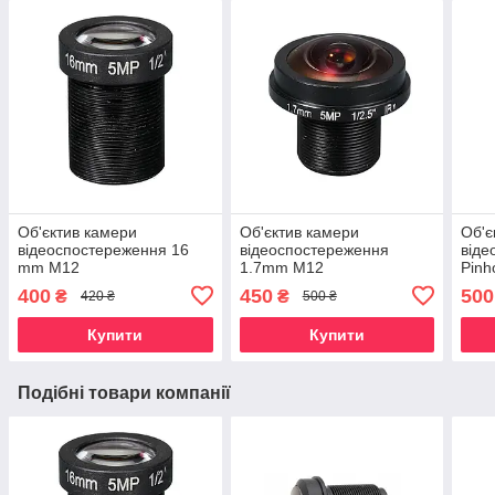
Об'єктив камери
Об'єктив камери
Об'є
відеоспостереження 16
відеоспостереження
віде
mm M12
1.7mm M12
Pinh
філ
400
450
500
₴
₴
420 ₴
500 ₴
Купити
Купити
Подібні товари компанії