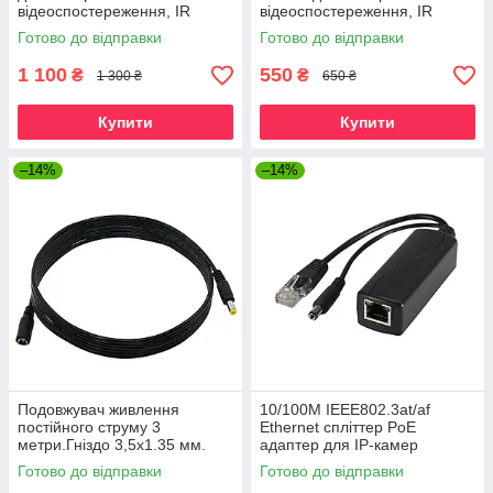
відеоспостереження, IR
відеоспостереження, IR
освітлювач нічного бачення
освітлювач нічного бачення
Готово до відправки
Готово до відправки
AZISHN LEDS-6B
850 нм
1 100
550
₴
₴
1 300 ₴
650 ₴
Купити
Купити
–14%
–14%
Подовжувач живлення
10/100M IEEE802.3at/af
постійного струму 3
Ethernet спліттер PoE
метри.Гніздо 3,5x1.35 мм.
адаптер для IP-камер
Дріт для камер
Готово до відправки
Готово до відправки
відеоспостереження 5В