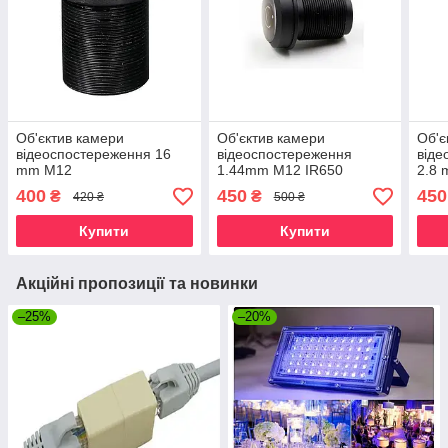
Об'єктив камери
Об'єктив камери
Об'є
відеоспостереження 16
відеоспостереження
віде
mm M12
1.44mm M12 IR650
2.8 
650
400
450
450
₴
₴
420 ₴
500 ₴
Купити
Купити
Акційні пропозиції та новинки
–25%
–20%