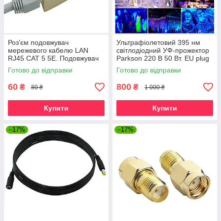
Роз'єм подовжувач
Ультрафіолетовий 395 нм
мережевого кабелю LAN
світлодіодний УФ-прожектор
RJ45 CAT 5 5E. Подовжувач
Parkson 220 В 50 Вт. EU plug
мережевого кабелю Ethernet.
Готово до відправки
Готово до відправки
60
800
₴
₴
80 ₴
1 000 ₴
Купити
Купити
–17%
–17%