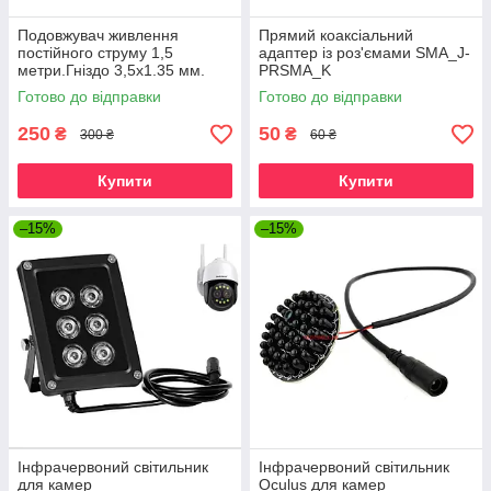
Подовжувач живлення
Прямий коаксіальний
постійного струму 1,5
адаптер із роз'ємами SMA_J-
метри.Гніздо 3,5x1.35 мм.
PRSMA_K
Дріт для камер
Готово до відправки
Готово до відправки
відеоспостереження 5В
250
50
₴
₴
300 ₴
60 ₴
Купити
Купити
–15%
–15%
Інфрачервоний світильник
Інфрачервоний світильник
для камер
Oculus для камер